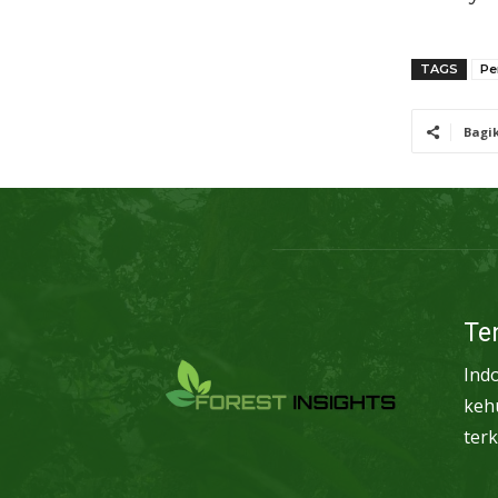
TAGS
Pe
Bagi
Te
Ind
keh
terk