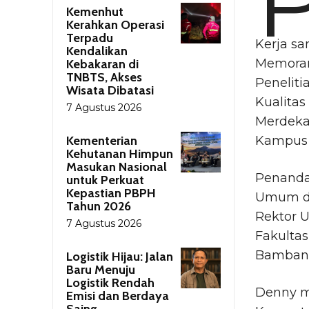
Kemenhut
Kerahkan Operasi
Terpadu
Kerja s
Kendalikan
Memoran
Kebakaran di
TNBTS, Akses
Penelit
Wisata Dibatasi
Kualita
7 Agustus 2026
Merdeka
Kementerian
Kampus 
Kehutanan Himpun
Masukan Nasional
Penanda
untuk Perkuat
Kepastian PBPH
Umum da
Tahun 2026
Rektor U
7 Agustus 2026
Fakultas
Bambang
Logistik Hijau: Jalan
Baru Menuju
Logistik Rendah
Denny m
Emisi dan Berdaya