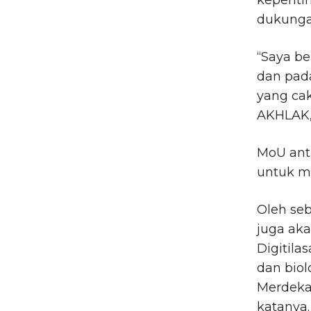
kepenti
dukunga
“Saya be
dan pad
yang cak
AKHLAK, 
MoU anta
untuk m
Oleh seb
juga ak
Digitila
dan bio
Merdeka 
katanya. 