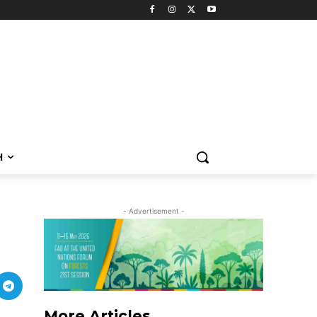
H
- Advertisement -
More Articles