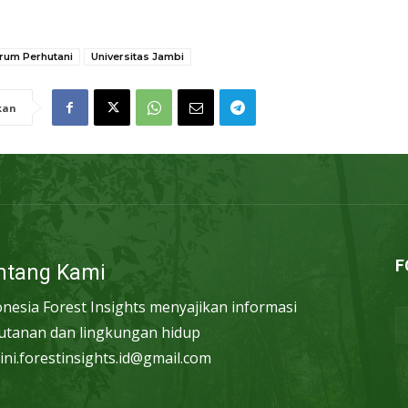
rum Perhutani
Universitas Jambi
kan
F
ntang Kami
onesia Forest Insights menyajikan informasi
utanan dan lingkungan hidup
ini.forestinsights.id@gmail.com