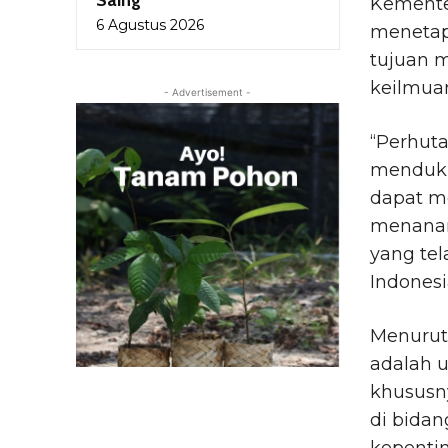
Saing
Kemente
6 Agustus 2026
menetap
tujuan 
keilmua
- Advertisement -
“Perhuta
menduku
dapat m
menanam
yang te
Indonesi
Menurut
adalah 
khususn
di bida