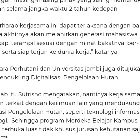
ngan masing-masing pihak yang saling memerlu
n selama jangka waktu 2 tahun kedepan.
rharap kerjasama ini dapat terlaksana dengan ba
a akhirnya akan melahirkan generasi mahasiswa
ap, terampil sesuai dengan minat bakatnya, ber-
serta siap terjun ke dunia kerja,” katanya.
ra Perhutani dan Universitas jambi juga ditujuk
endukung Digitalisasi Pengelolaan Hutan.
ab itu Sutrisno mengatakan, nantinya kerja sam
an terkait dengan keilmuan lain yang mendukung
sasi Pengelolaan Hutan, seperti teknologi informas
logi. “Sehingga program Merdeka Belajar Kampus
terbuka luas tidak khusus jurusan kehutanan saj
***