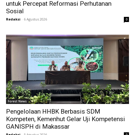
untuk Percepat Reformasi Perhutanan
Sosial
Redaksi
-
6 Agustus 2026
0
Forest News
Pengelolaan HHBK Berbasis SDM
Kompeten, Kemenhut Gelar Uji Kompetensi
GANISPH di Makassar
Redaksi
-
5 Agustus 2026
0