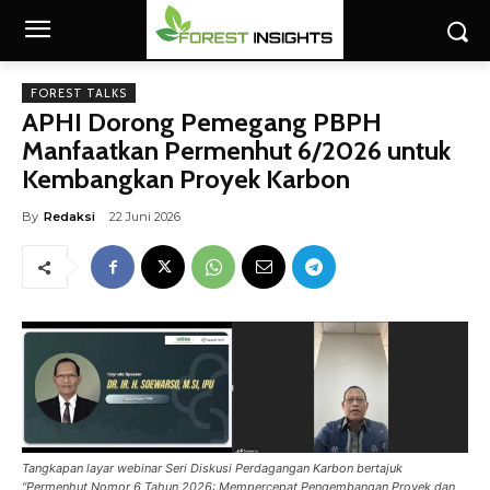
FOREST TALKS
APHI Dorong Pemegang PBPH
Manfaatkan Permenhut 6/2026 untuk
Kembangkan Proyek Karbon
By
Redaksi
22 Juni 2026
Tangkapan layar webinar Seri Diskusi Perdagangan Karbon bertajuk
“Permenhut Nomor 6 Tahun 2026: Mempercepat Pengembangan Proyek dan