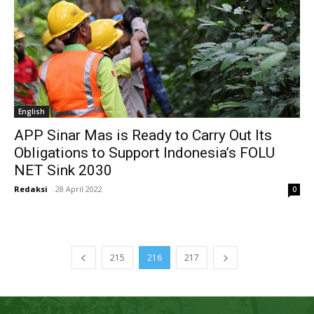
English
APP Sinar Mas is Ready to Carry Out Its
Obligations to Support Indonesia’s FOLU
NET Sink 2030
Redaksi
-
28 April 2022
0
215
216
217