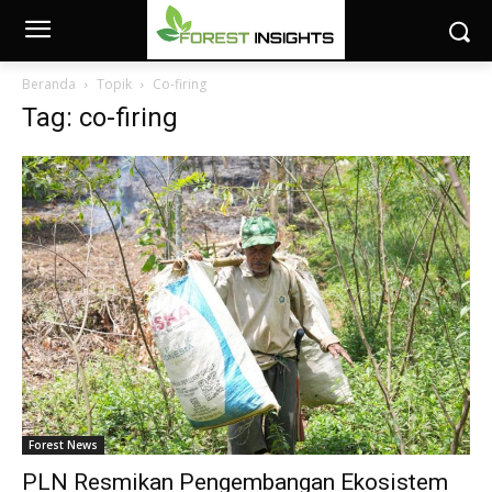
Beranda
Topik
Co-firing
Tag: co-firing
Forest News
PLN Resmikan Pengembangan Ekosistem