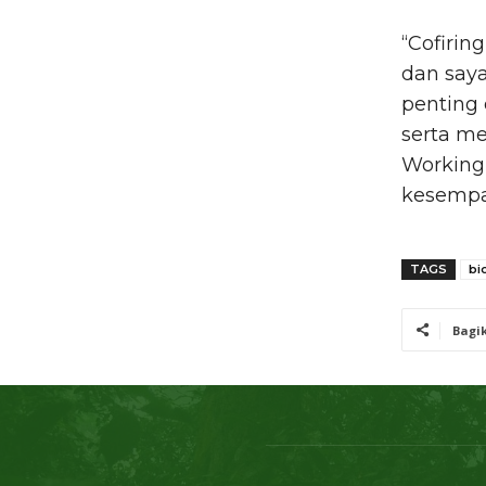
“Cofirin
dan saya
penting
serta me
Working
kesempa
TAGS
bi
Bagi