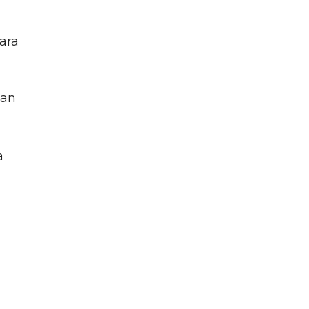
ara
han
a