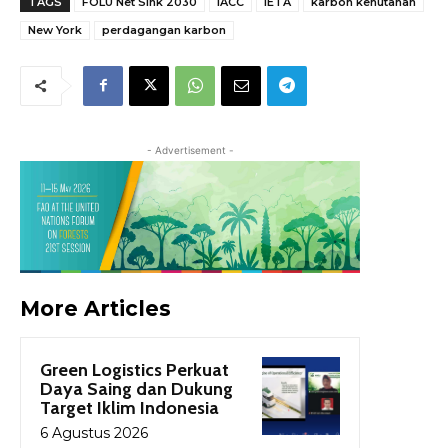
TAGS
FOLU Net Sink 2030
IACC
IETA
karbon kehutanan
New York
perdagangan karbon
- Advertisement -
More Articles
Green Logistics Perkuat
Daya Saing dan Dukung
Target Iklim Indonesia
6 Agustus 2026