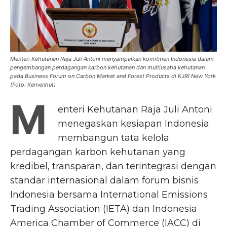
Menteri Kehutanan Raja Juli Antoni menyampaikan komitmen Indonesia dalam
pengembangan perdagangan karbon kehutanan dan multiusaha kehutanan
pada Business Forum on Carbon Market and Forest Products di KJRI New York
(Foto: Kemenhut)
M
enteri Kehutanan Raja Juli Antoni
menegaskan kesiapan Indonesia
membangun tata kelola
perdagangan karbon kehutanan yang
kredibel, transparan, dan terintegrasi dengan
standar internasional dalam forum bisnis
Indonesia bersama International Emissions
Trading Association (IETA) dan Indonesia
America Chamber of Commerce (IACC) di