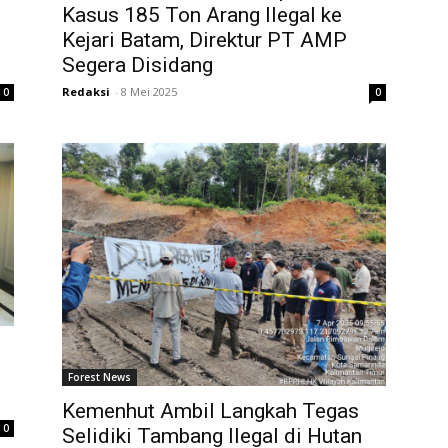
Kasus 185 Ton Arang Ilegal ke
Kejari Batam, Direktur PT AMP
Segera Disidang
Redaksi
-
8 Mei 2025
0
0
Forest News
Kemenhut Ambil Langkah Tegas
0
Selidiki Tambang Ilegal di Hutan