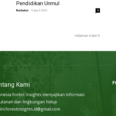
Pendidikan Unmul
Redaksi
-
9 April 2025
0
Halaman 4 dari 5
F
ntang Kami
onesia Forest Insights menyajikan informasi
utanan dan lingkungan hidup
ini.forestinsights.id@gmail.com