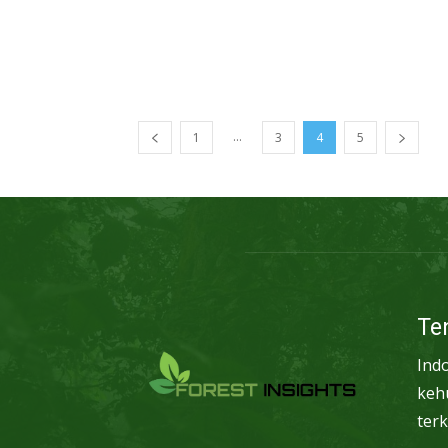
...
1
3
4
5
Te
Ind
keh
terk