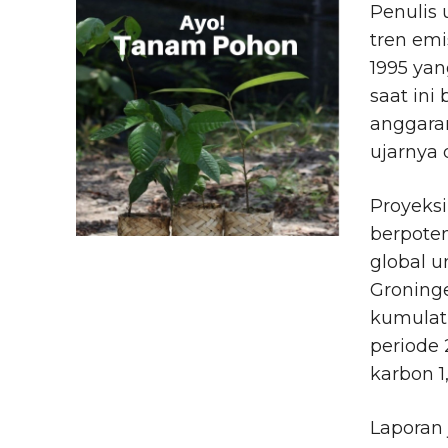
Penulis 
tren emi
1995 yan
saat ini
anggaran
ujarnya 
Proyeks
berpote
global u
Groninge
kumulati
periode
karbon 1
Laporan 