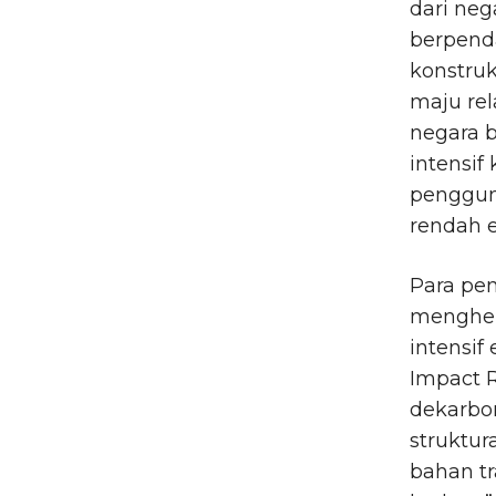
dari neg
berpend
konstruk
maju rel
negara 
intensif
pengguna
rendah 
Para pen
menghen
intensif
Impact 
dekarbo
struktur
bahan tr