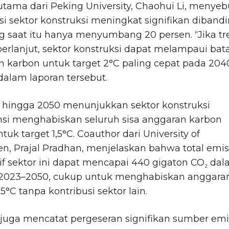
utama dari Peking University, Chaohui Li, menyeb
si sektor konstruksi meningkat signifikan diband
g saat itu hanya menyumbang 20 persen. “Jika tr
 berlanjut, sektor konstruksi dapat melampaui bat
 karbon untuk target 2°C paling cepat pada 2040
dalam laporan tersebut.
i hingga 2050 menunjukkan sektor konstruksi
nsi menghabiskan seluruh sisa anggaran karbon
ntuk target 1,5°C. Coauthor dari University of
n, Prajal Pradhan, menjelaskan bahwa total emis
f sektor ini dapat mencapai 440 gigaton CO₂ da
 2023–2050, cukup untuk menghabiskan anggara
,5°C tanpa kontribusi sektor lain.
juga mencatat pergeseran signifikan sumber emi