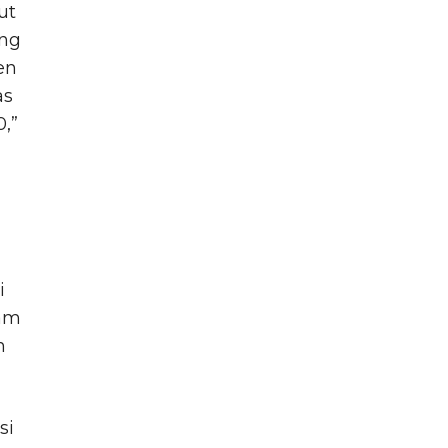
ut
ing
en
as
,”
i
lam
n
si