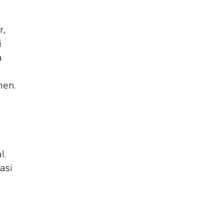
r,
i
a
men.
l.
asi