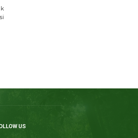
ak
si
OLLOW US