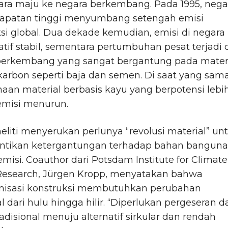
ara maju ke negara berkembang. Pada 1995, nega
apatan tinggi menyumbang setengah emisi
si global. Dua dekade kemudian, emisi di negara
atif stabil, sementara pertumbuhan pesat terjadi 
berkembang yang sangat bergantung pada mater
 karbon seperti baja dan semen. Di saat yang sama
an material berbasis kayu yang berpotensi lebi
emisi menurun.
eliti menyerukan perlunya “revolusi material” un
tikan ketergantungan terhadap bahan bangun
 emisi. Coauthor dari Potsdam Institute for Climate
Research, Jürgen Kropp, menyatakan bahwa
nisasi konstruksi membutuhkan perubahan
al dari hulu hingga hilir. “Diperlukan pergeseran da
adisional menuju alternatif sirkular dan rendah