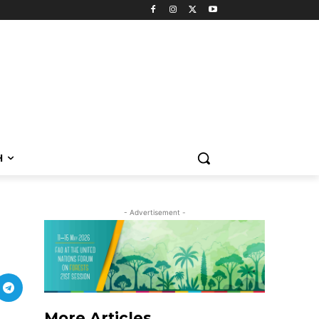
H
- Advertisement -
More Articles