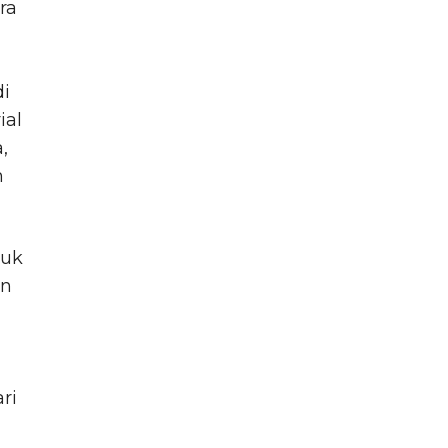
ra
di
ial
,
h
tuk
an
ri