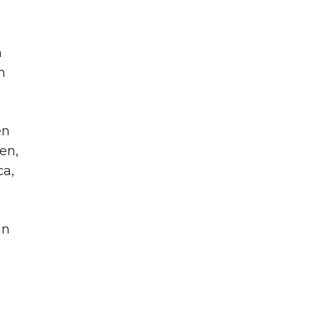
n
n
en
en,
ca,
an