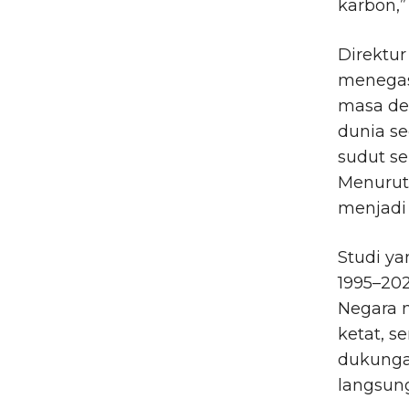
karbon,”
Direktur
menegas
masa de
dunia se
sudut s
Menurutn
menjadi
Studi ya
1995–202
Negara 
ketat, 
dukunga
langsung