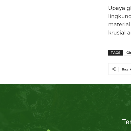
Upaya gl
lingkung
material
krusial 
TAGS
Gl
Bagi
Te