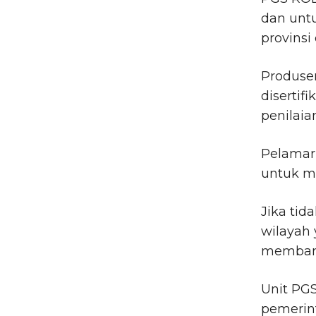
dan untu
provinsi
Produse
disertif
penilaia
Pelamar
untuk m
Jika tid
wilayah
membant
Unit PGS
pemerint