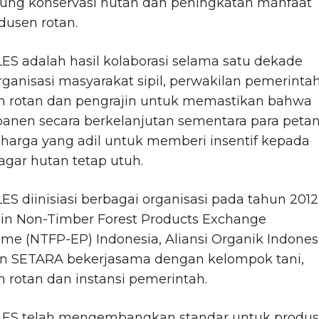
ng konservasi hutan dan peningkatan manfaat
dusen rotan.
S adalah hasil kolaborasi selama satu dekade
rganisasi masyarakat sipil, perwakilan pemerintah
n rotan dan pengrajin untuk memastikan bahwa
panen secara berkelanjutan sementara para petan
 harga yang adil untuk memberi insentif kepada
gar hutan tetap utuh.
S diinisiasi berbagai organisasi pada tahun 2012
ain Non-Timber Forest Products Exchange
e (NTFP-EP) Indonesia, Aliansi Organik Indones
dan SETARA bekerjasama dengan kelompok tani,
n rotan dan instansi pemerintah.
ES telah mengembangkan standar untuk produ