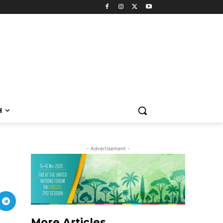
H
- Advertisement -
More Articles