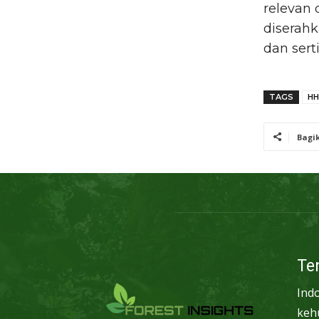
relevan 
diserah
dan serti
TAGS
HH
Bagi
Te
Ind
keh