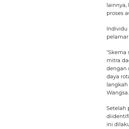
lainnya
proses au
Individu
pelamar 
“Skema s
mitra da
dengan 
daya rot
langkah 
Wangsa.
Setelah 
diidenti
ini dila