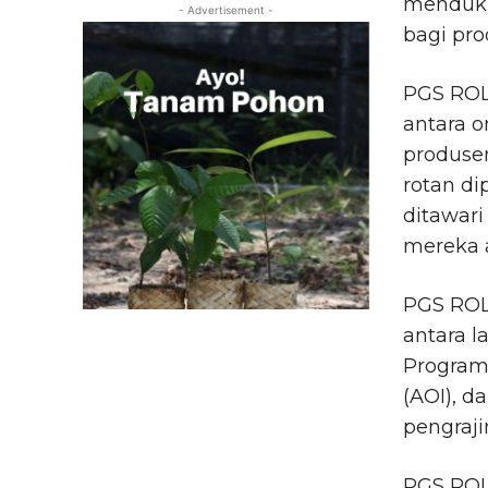
menduku
- Advertisement -
bagi pro
PGS ROLE
antara o
produse
rotan di
ditawari
mereka a
PGS ROLE
antara l
Programm
(AOI), 
pengraji
PGS ROL