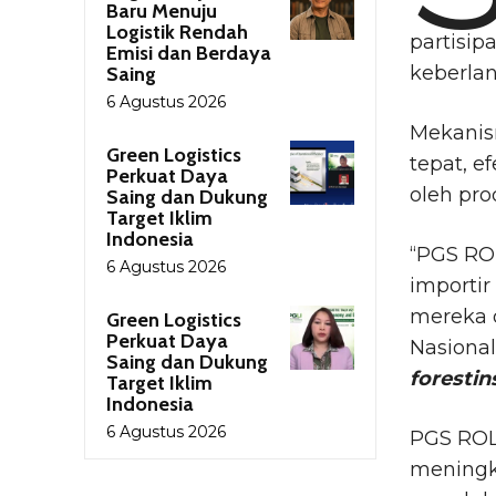
Baru Menuju
Logistik Rendah
partisip
Emisi dan Berdaya
keberlan
Saing
6 Agustus 2026
Mekanism
Green Logistics
tepat, e
Perkuat Daya
oleh pro
Saing dan Dukung
Target Iklim
Indonesia
“PGS RO
6 Agustus 2026
importi
mereka d
Green Logistics
Perkuat Daya
Nasiona
Saing dan Dukung
forestin
Target Iklim
Indonesia
6 Agustus 2026
PGS ROL
meningka