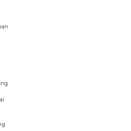
han
ang
al
ng