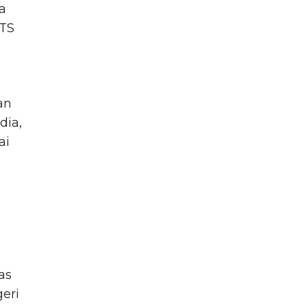
a
LTS
an
dia,
ai
as
eri