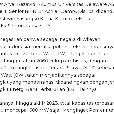
r Arya Rezavidi, Alumus Universitas Delaware AS
liti Senior BRIN Dr Achiar Oemry. Diskusi dipand
 Ashwin Sasongko Ketua Komite Teknologi
ika & Informatika CTIS.
negaskan bahwa sebagai negara di wilayah
iwa, Indonesia memiliki potensi teknis energi sury
antara 3 – 20 Terra Watt (TW). Target transisi ene
ia hingga tahun 2060 cukup ambisius, dengan
s Pembangkit Listrik Tenaga Surya (PLTS) sebesa
a Watt (GW), akan menjadikannya sebagai
kit yang mendominasi dibandingkan dengan je
it Energi Baru Terbarukan (EBT) lainnya.
nnya, hingga akhir 2023, total kapasitas terpasa
ru mencapai 600 MW saja. Mengingat Pemerinta