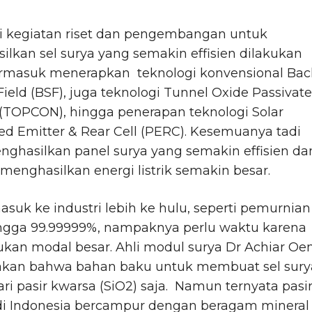
i kegiatan riset dan pengembangan untuk
lkan sel surya yang semakin effisien dilakukan
termasuk menerapkan teknologi konvensional Bac
Field (BSF), juga teknologi Tunnel Oxide Passivat
(TOPCON), hingga penerapan teknologi Solar
ed Emitter & Rear Cell (PERC). Kesemuanya tadi
ghasilkan panel surya yang semakin effisien da
nghasilkan energi listrik semakin besar.
suk ke industri lebih ke hulu, seperti pemurnian
hingga 99.99999%, nampaknya perlu waktu karena
kan modal besar. Ahli modul surya Dr Achiar Oe
kan bahwa bahan baku untuk membuat sel sury
ri pasir kwarsa (SiO2) saja. Namun ternyata pasi
di Indonesia bercampur dengan beragam mineral