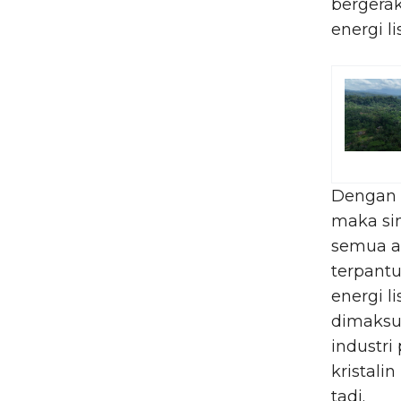
bergera
energi li
Dengan d
maka sin
semua a
terpantu
energi l
dimaksud
industri
kristali
tadi.