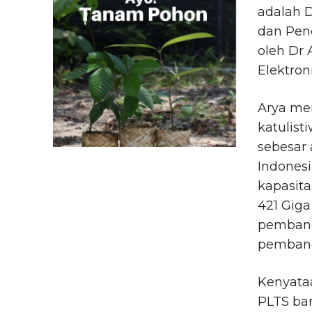
adalah D
dan Pene
oleh Dr
Elektron
Arya me
katulist
sebesar 
Indones
kapasita
421 Gig
pembang
pembangk
Kenyataa
PLTS ba