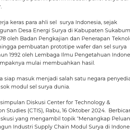
r.
rja keras para ahli sel surya Indonesia, sejak
unan Desa Energi Surya di Kabupaten Sukabum
978 oleh Badan Pengkajian dan Penerapan Teknol
hingga pembuatan prototipe wafer dan sel surya
hun 1992 oleh Lembaga Ilmu Pengetahuan Indone
 nampaknya mulai membuahkan hasil.
a siap masuk menjadi salah satu negara penyedi
asok modul sel surya dunia.
esimpulan Diskusi Center for Technology &
on Studies (CTIS), Rabu, 16 Oktober 2024. Berbica
iskusi yang mengambil topik “Menangkap Pelua
un Industri Supply Chain Modul Surya di Indone