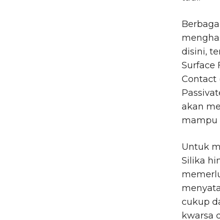
Berbaga
menghasi
disini, 
Surface 
Contact 
Passivat
akan men
mampu me
Untuk ma
Silika 
memerlu
menyata
cukup da
kwarsa 