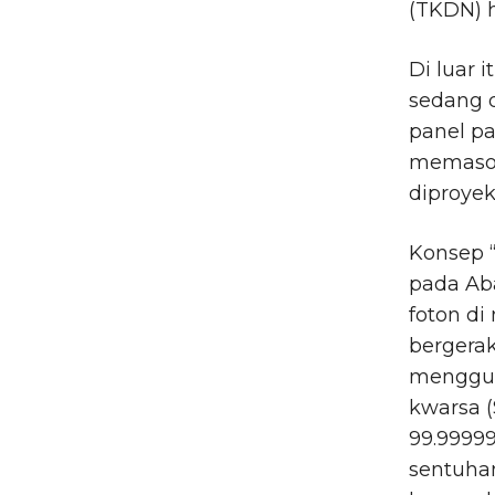
(TKDN) 
Di luar 
sedang 
panel pa
memasok
diproyek
Konsep “
pada Ab
foton di
bergera
mengguna
kwarsa (
99.99999
sentuhan