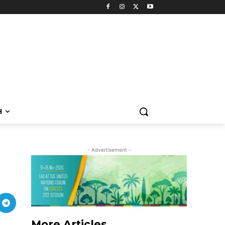
H
- Advertisement -
More Articles