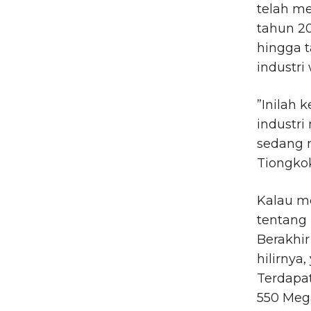
telah me
tahun 2
hingga 
industri
”Inilah
industri
sedang m
Tiongkok
Kalau me
tentang 
Berakhir
hilirnya,
Terdapa
550 Meg