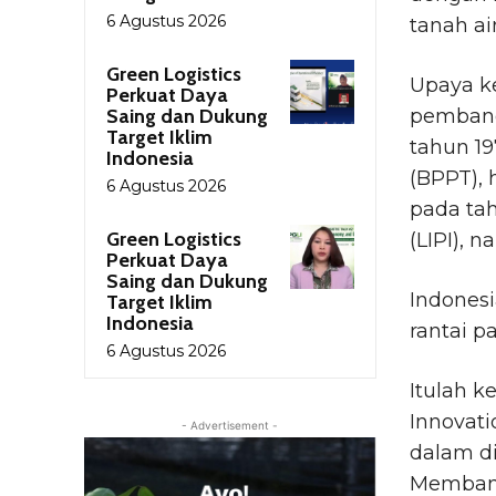
6 Agustus 2026
tanah ai
Green Logistics
Upaya ke
Perkuat Daya
Saing dan Dukung
pembang
Target Iklim
tahun 1
Indonesia
(BPPT), 
6 Agustus 2026
pada ta
Green Logistics
(LIPI),
Perkuat Daya
Saing dan Dukung
Indonesi
Target Iklim
Indonesia
rantai p
6 Agustus 2026
Itulah k
Innovati
- Advertisement -
dalam d
Membang