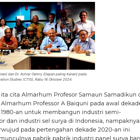
Kanan) dan Dr. Achiar Oemry (Depan paling Kanan) pada
vation Studies (CTIS), Rabu 16 Oktober 2024.
ita cita Almarhum Profesor Samaun Samadikun 
Almarhum Professor A Baiquni pada awal dekad
1980-an untuk membangun industri semi-
r dan industri sel surya di Indonesia, nampaknya
erwujud pada pertengahan dekade 2020-an ini
unculnya pabrik pabrik industri panel surya bar