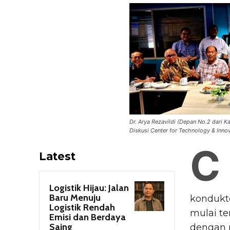
Dr. Arya Rezavildi (Depan No.2 dari 
Diskusi Center for Technology & Inno
C
Latest
Logistik Hijau: Jalan
Baru Menuju
kondukto
Logistik Rendah
mulai t
Emisi dan Berdaya
Saing
dengan m