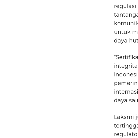
regulasi
tantang
komunika
untuk m
daya hut
“Sertifi
integrit
Indones
pemerint
internas
daya sai
Laksmi 
tertingg
regulato