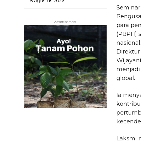
6 Agustus 2026
Seminar 
Pengusah
- Advertisement -
para pe
(PBPH) s
nasional
Direktur
Wijayan
menjadi
global.
Ia meny
kontribu
pertumb
kecende
Laksmi 