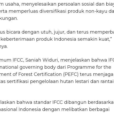
m usaha, menyelesaikan persoalan sosial dan bia
serta memperluas diversifikasi produk non-kayu d
gkungan.
rus bicara dengan utuh, jujur, dan terus memperb
r keberterimaan produk Indonesia semakin kuat,”
ya.
mum IFCC, Saniah Widuri, menjelaskan bahwa IF
national governing body dari Programme for the
ent of Forest Certification (PEFC) terus menjaga
tas sertifikasi pengelolaan hutan lestari dan rantai
elaskan bahwa standar IFCC dibangun berdasark
nasional Indonesia dengan melibatkan berbagai