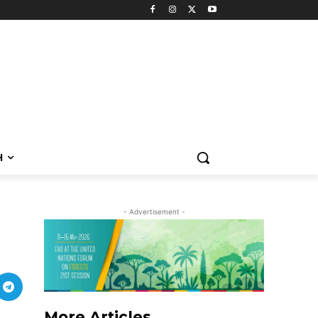
H
- Advertisement -
More Articles