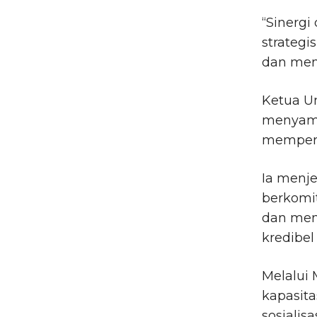
“Sinergi
strategi
dan mem
Ketua U
menyambu
memperku
Ia menj
berkomi
dan mem
kredibel
Melalui
kapasita
sosialis