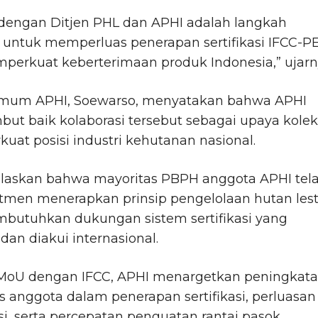
 dengan Ditjen PHL dan APHI adalah langkah
s untuk memperluas penerapan sertifikasi IFCC-P
perkuat keberterimaan produk Indonesia,” ujarn
mum APHI, Soewarso, menyatakan bahwa APHI
t baik kolaborasi tersebut sebagai upaya kolekt
at posisi industri kehutanan nasional.
elaskan bahwa mayoritas PBPH anggota APHI tel
tmen menerapkan prinsip pengelolaan hutan lest
butuhkan dukungan sistem sertifikasi yang
 dan diakui internasional.
 MoU dengan IFCC, APHI menargetkan peningkat
s anggota dalam penerapan sertifikasi, perluasan
asi, serta percepatan penguatan rantai pasok