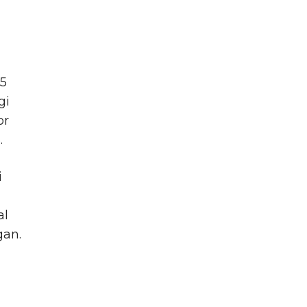
a
 5
gi
or
.
i
al
gan.