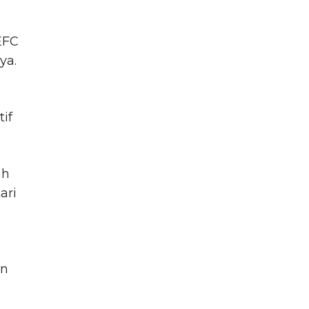
EFC
ya.
if
ah
ari
an