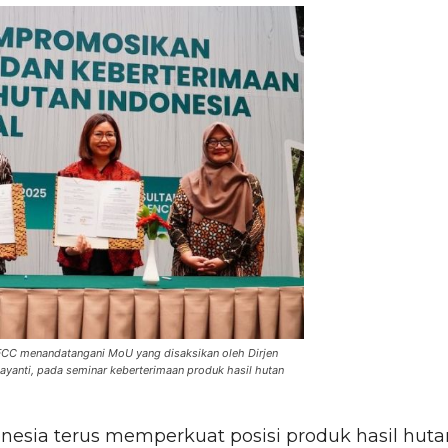
CC menandatangani MoU yang disaksikan oleh Dirjen
jayanti, pada seminar keberterimaan produk hasil hutan
nesia terus memperkuat posisi produk hasil huta