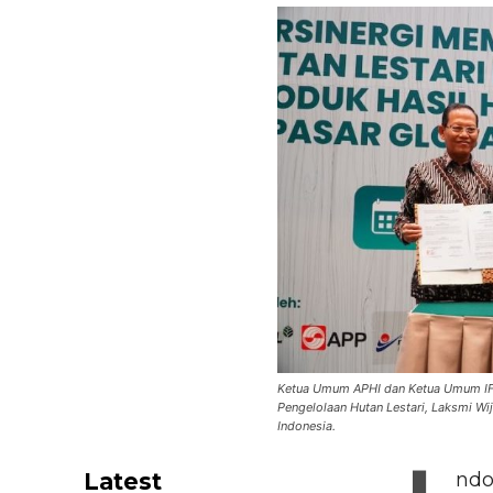
Ketua Umum APHI dan Ketua Umum IF
Pengelolaan Hutan Lestari, Laksmi Wi
Indonesia.
Latest
ndo