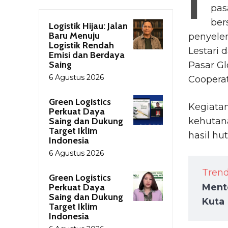
I
pas
ber
Logistik Hijau: Jalan
Baru Menuju
penyele
Logistik Rendah
Lestari 
Emisi dan Berdaya
Saing
Pasar Gl
6 Agustus 2026
Cooperati
Green Logistics
Kegiatan
Perkuat Daya
Saing dan Dukung
kehutan
Target Iklim
hasil hu
Indonesia
6 Agustus 2026
Tren
Green Logistics
Perkuat Daya
Ment
Saing dan Dukung
Kuta
Target Iklim
Indonesia