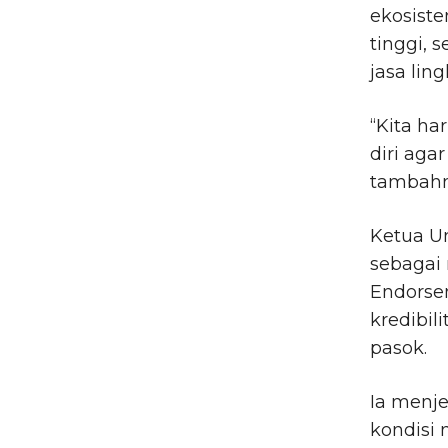
ekosiste
tinggi, 
jasa lin
“Kita ha
diri aga
tambahn
Ketua U
sebagai 
Endorsem
kredibili
pasok.
Ia menj
kondisi 