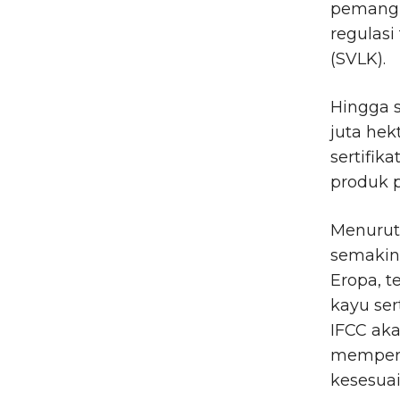
pemangk
regulasi
(SVLK).
Hingga s
juta hek
sertifik
produk p
Menurut 
semakin 
Eropa, 
kayu se
IFCC ak
memperk
kesesuai