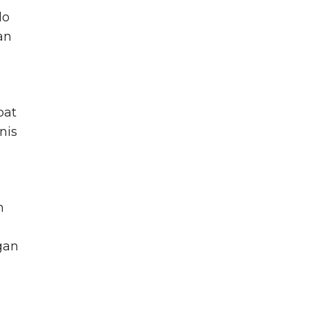
do
an
pat
nis
h
gan