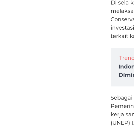
Di sela 
melaksan
Conserv
investas
terkait 
Tren
Indo
Dimi
Sebagai 
Pemerin
kerja s
(UNEP) t