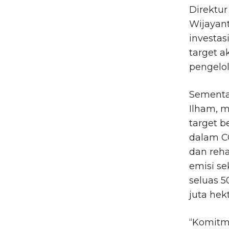
Direktur
Wijayan
investa
target a
pengelol
Sementar
Ilham, 
target 
dalam CO
dan reha
emisi se
seluas 5
juta hek
“Komitme