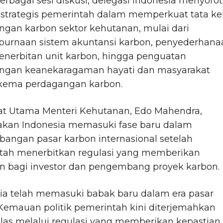
rbagai sesi diskusi, delegasi Indonesia menyorot
 strategis pemerintah dalam memperkuat tata ke
gan karbon sektor kehutanan, mulai dari
urnaan sistem akuntansi karbon, penyederhana
enerbitan unit karbon, hingga penguatan
ungan keanekaragaman hayati dan masyarakat
kema perdagangan karbon.
at Utama Menteri Kehutanan, Edo Mahendra,
kan Indonesia memasuki fase baru dalam
angan pasar karbon internasional setelah
tah menerbitkan regulasi yang memberikan
an bagi investor dan pengembang proyek karbon.
ia telah memasuki babak baru dalam era pasar
Kemauan politik pemerintah kini diterjemahkan
elas melalui regulasi yang memberikan kepastian