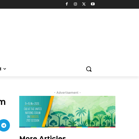
H
- Advertisement -
im
More Articles