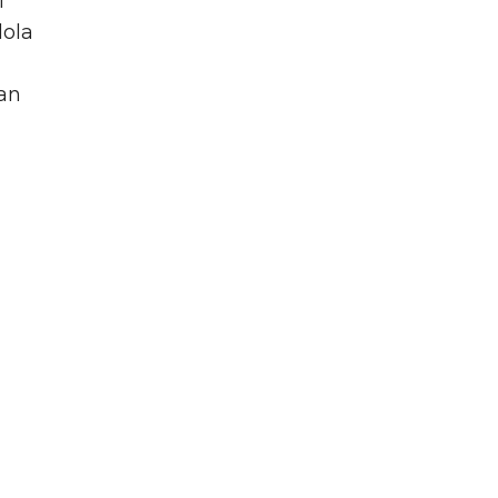
i
lola
an