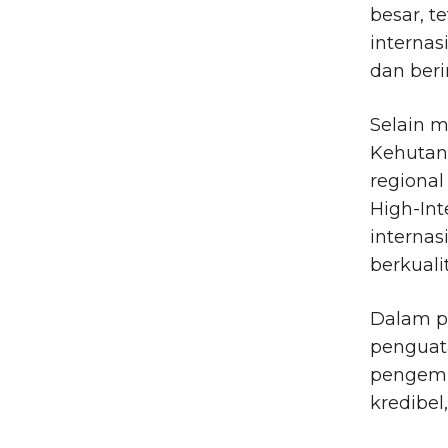
besar, t
internas
dan beri
Selain 
Kehutan
regional
High-Int
interna
berkualit
Dalam p
penguat
pengemb
kredibel