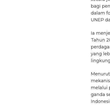
bagi pe
dalam fo
UNEP da
Ia menj
Tahun 2
perdagan
yang leb
lingkung
Menurut
mekanis
melalui
ganda se
Indonesi