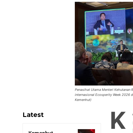
Penasihat Utama Menteri Kehutanan 
internasional Ecosperity Week 2026 
Kemenhut)
K
Latest
Kemenhut