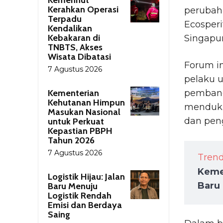
Kerahkan Operasi
perubaha
Terpadu
Ecosper
Kendalikan
Kebakaran di
Singapur
TNBTS, Akses
Wisata Dibatasi
Forum i
7 Agustus 2026
pelaku 
Kementerian
pembang
Kehutanan Himpun
mendukun
Masukan Nasional
dan peng
untuk Perkuat
Kepastian PBPH
Tahun 2026
7 Agustus 2026
Tren
Keme
Logistik Hijau: Jalan
Baru
Baru Menuju
Logistik Rendah
Emisi dan Berdaya
Saing