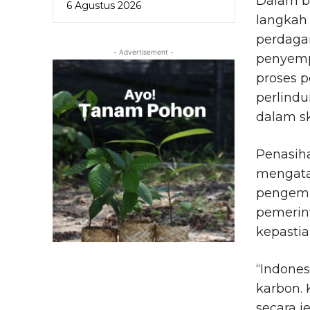
Dalam be
6 Agustus 2026
langkah
perdagan
- Advertisement -
penyemp
proses p
perlind
dalam s
Penasih
mengata
pengemb
pemerin
kepasti
“Indones
karbon. 
secara j