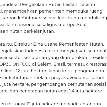
 Jenderal Pengelolaan Hutan Lestari, Laksmi
ti, menambahkan pemerintah membuka ruang
si karbon kehutanan secara luas guna mendukun
ksi iklim nasional sekaligus memperkuat
aan hutan berkelanjutan.
a itu, Direktur Bina Usaha Pemanfaatan Hutan,
menjelaskan Indonesia telah menyiapkan sejumla
besar sektor kehutanan yang diumumkan Presiden
P30 UNFCCC di Belém, Brasil, termasuk restoras
bilitasi 12 juta hektare lahan kritis, pengurangan
ktor kehutanan melalui proyek avoidance carbon
0 juta hektare, pengembangan perhutanan sosial 
tare, dan penetapan hutan adat 1,4 juta hektare.
n restorasi 12 juta hektare menjadi tantangan