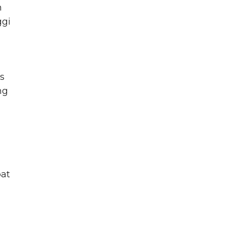
n
ggi
s
ng
at