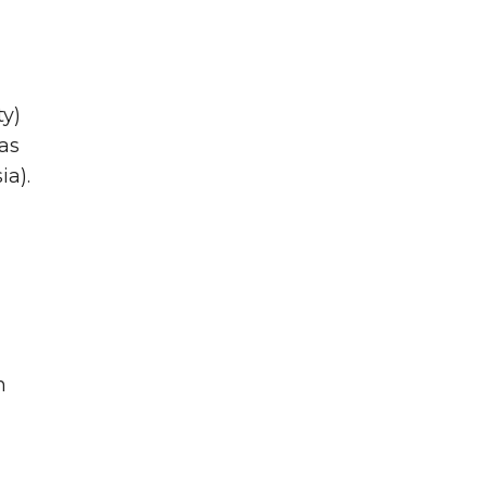
ty)
as
ia).
n