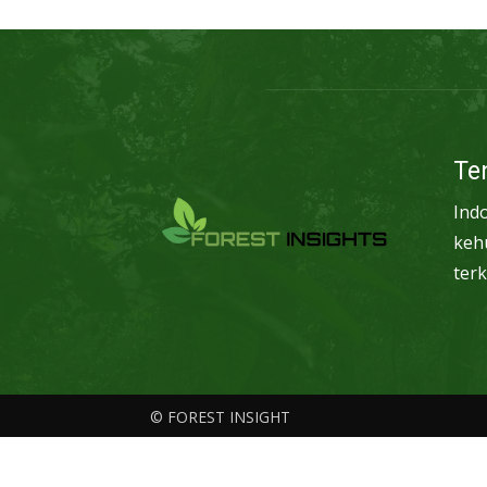
Te
Ind
keh
terk
© FOREST INSIGHT