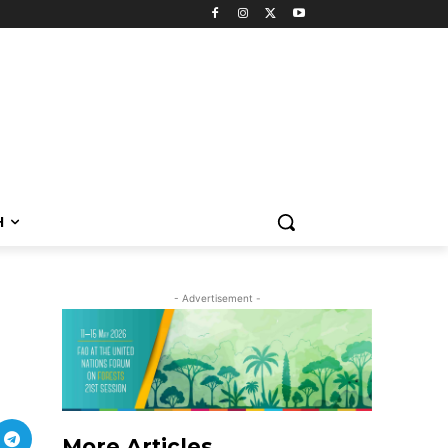
H
- Advertisement -
More Articles