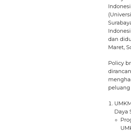
Indonesi
(Univers
Surabay
Indonesi
dan didu
Maret, S
Policy b
diranca
menghad
peluang
UMKM 
Daya S
Pro
UMK