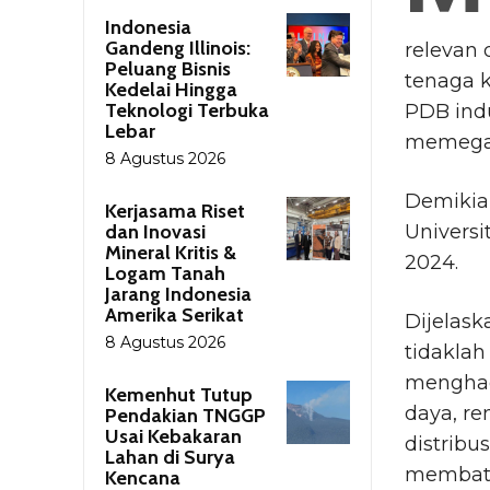
Indonesia
Gandeng Illinois:
relevan 
Peluang Bisnis
tenaga k
Kedelai Hingga
Teknologi Terbuka
PDB ind
Lebar
memegan
8 Agustus 2026
Demikian
Kerjasama Riset
dan Inovasi
Universi
Mineral Kritis &
2024.
Logam Tanah
Jarang Indonesia
Amerika Serikat
Dijelask
8 Agustus 2026
tidakla
menghad
Kemenhut Tutup
daya, re
Pendakian TNGGP
Usai Kebakaran
distribu
Lahan di Surya
membata
Kencana