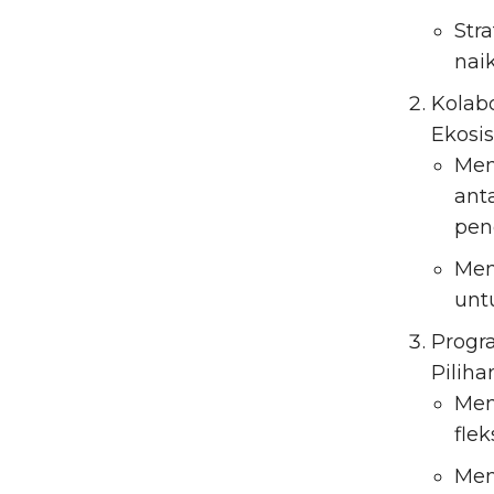
Str
nai
Kolab
Ekosi
Mem
ant
pen
Men
unt
Progr
Pilih
Men
flek
Mem