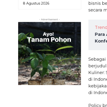
bisnis b
8 Agustus 2026
secara m
- Advertisement -
Tren
Para 
Konfe
Sebagai
berjudul
Kuliner:
di Indo
kebijak
di Indon
Policy b