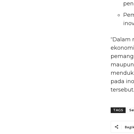
pen
Pem
ino
“Dalam r
ekonomi 
pemangk
maupun 
mendukun
pada ino
tersebut.
TAGS
Se
Bagi