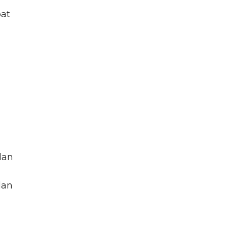
at
dan
dan