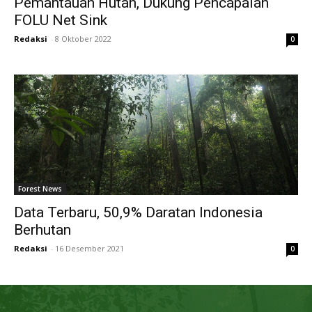
Pemantauan Hutan, Dukung Pencapaian
FOLU Net Sink
Redaksi
-
8 Oktober 2022
0
Forest News
Data Terbaru, 50,9% Daratan Indonesia
Berhutan
Redaksi
-
16 Desember 2021
0