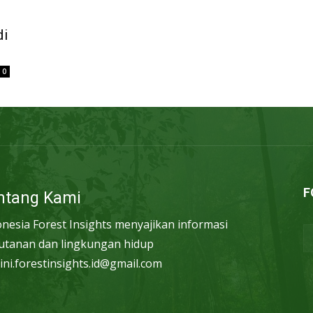
di
0
F
ntang Kami
onesia Forest Insights menyajikan informasi
utanan dan lingkungan hidup
ini.forestinsights.id@gmail.com