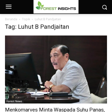
Beranda
Topik
Luhut B Pandjaitan
Tag: Luhut B Pandjaitan
Forest News
Menkomarves Minta Waspada Suhu Panas,