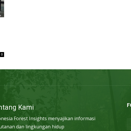
0
F
ntang Kami
onesia Forest Insights menyajikan informasi
utanan dan lingkungan hidup