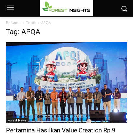
Beranda
Topik
APQA
Tag: APQA
Forest News
Pertamina Hasilkan Value Creation Rp 9