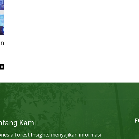
on
0
F
ntang Kami
onesia Forest Insights menyajikan informasi