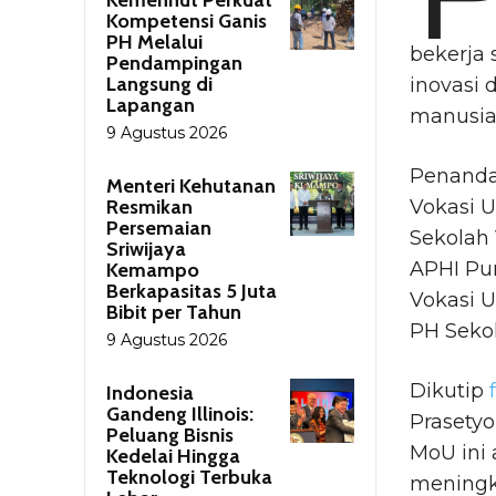
Kompetensi Ganis
PH Melalui
bekerja
Pendampingan
Langsung di
inovasi
Lapangan
manusia
9 Agustus 2026
Penanda
Menteri Kehutanan
Resmikan
Vokasi U
Persemaian
Sekolah 
Sriwijaya
APHI Pu
Kemampo
Berkapasitas 5 Juta
Vokasi U
Bibit per Tahun
PH Seko
9 Agustus 2026
Dikutip
Indonesia
Gandeng Illinois:
Prasety
Peluang Bisnis
MoU ini
Kedelai Hingga
Teknologi Terbuka
meningk