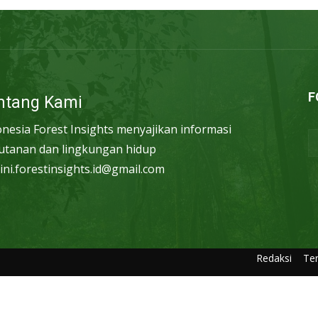
F
ntang Kami
onesia Forest Insights menyajikan informasi
utanan dan lingkungan hidup
ini.forestinsights.id@gmail.com
Redaksi
Te