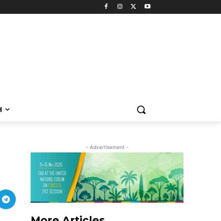
H
- Advertisement -
More Articles