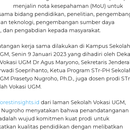
menjalin nota kesepahaman (MoU) untuk
 sama bidang pendidikan, penelitian, pengemba
 dan teknologi, pengembangan sumber daya
, dan pengabdian kepada masyarakat.
tangan kerja sama dilakukan di Kampus Sekola
GM, Senin 9 Januari 2023 yang dihadiri oleh Dek
Vokasi UGM Dr Agus Maryono, Sekretaris Jendera
rwadi Soeprihanto, Ketua Program STr-PH Sekola
GM Prasetyo Nugroho, Ph.D., juga dosen prodi STr
lah Vokasi UGM.
forestinsights.id
dari laman Sekolah Vokasi UGM,
o Nugroho menyatakan bahwa penandatanganan
 adalah wujud komitmen kuat prodi untuk
atkan kualitas pendidikan dengan melibatkan