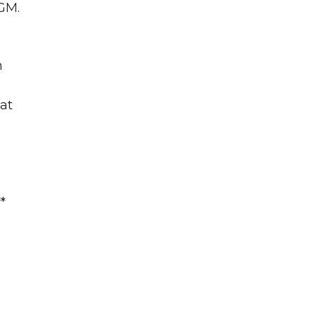
GM.
n
at
*