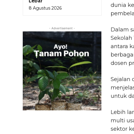
Lebar
dunia ke
8 Agustus 2026
pembela
- Advertisement -
Dalam s
Sekolah
antara 
berbaga
dosen pra
Sejalan 
menjela
untuk d
Lebih la
multi us
sektor k