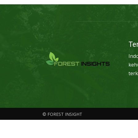
Te
Ind
keh
terk
© FOREST INSIGHT