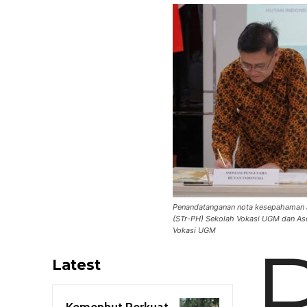
Penandatanganan nota kesepahaman a
(STr-PH) Sekolah Vokasi UGM dan Aso
Vokasi UGM
Latest
Kemenhut Perkuat