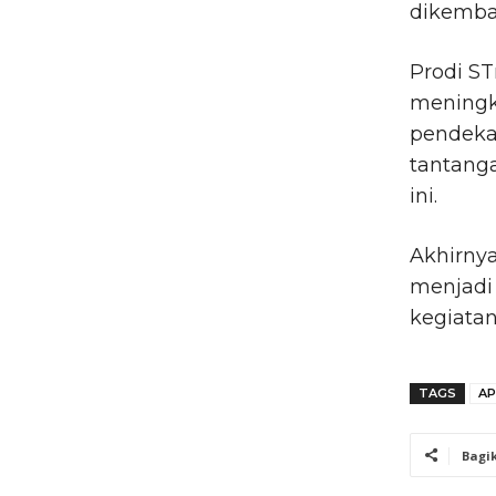
dikemba
Prodi ST
meningk
pendekat
tantang
ini.
Akhirnya
menjadi 
kegiatan
TAGS
AP
Bagi