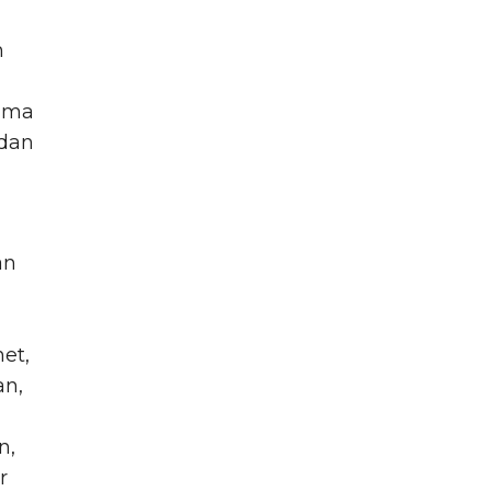
n
sama
 dan
an
et,
an,
n,
r