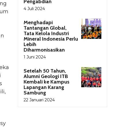
Pengabdian
ung
4 Juli 2024
orum
Menghadapi
Tantangan Global,
Tata Kelola Industri
an
Mineral Indonesia Perlu
Lebih
Diharmonisasikan
1 Juni 2024
reka
Setelah 50 Tahun,
i
Alumni Geologi ITB
Kembali ke Kampus
s
Lapangan Karang
li,
Sambung
22 Januari 2024
usy