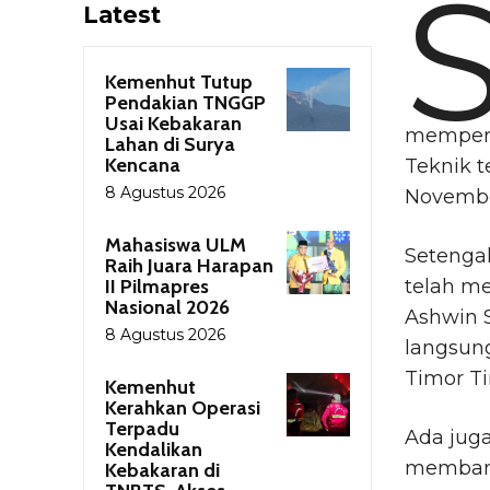
Latest
Kemenhut Tutup
Pendakian TNGGP
Usai Kebakaran
memperi
Lahan di Surya
Kencana
Teknik te
8 Agustus 2026
Novembe
Mahasiswa ULM
Setenga
Raih Juara Harapan
II Pilmapres
telah m
Nasional 2026
Ashwin S
8 Agustus 2026
langsun
Timor Ti
Kemenhut
Kerahkan Operasi
Terpadu
Ada juga
Kendalikan
membangu
Kebakaran di