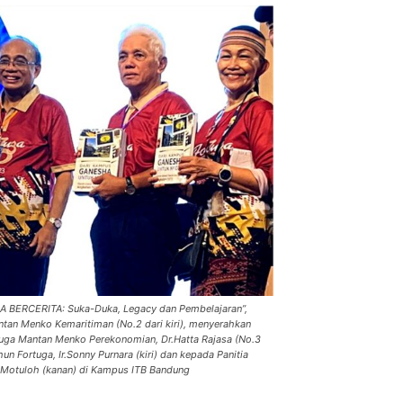
GA BERCERITA: Suka-Duka, Legacy dan Pembelajaran”,
ntan Menko Kemaritiman (No.2 dari kiri), menyerahkan
uga Mantan Menko Perekonomian, Dr.Hatta Rajasa (No.3
hun Fortuga, Ir.Sonny Purnara (kiri) dan kepada Panitia
otuloh (kanan) di Kampus ITB Bandung