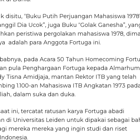
 disitu, “Buku Putih Perjuangan Mahasiswa 1978”
nggil Dia Ucok”, juga Buku “Golak Ganesha”, yan
hkan peristiwa pergolakan mahasiswa 1978, dim
ya adalah para Anggota Fortuga ini.
sebabnya, pada Acara 50 Tahun Homecoming Fortu
kan pula Penghargaan Fortuga kepada Almarhum
dy Tisna Amidjaja, mantan Rektor ITB yang telah
ing 1.100-an Mahasiswa ITB Angkatan 1973 pad
iah, dalam suka dan duka.
aat ini, tercatat ratusan karya Fortuga abadi
n di Universitas Leiden untuk dipakai sebagai b
agi mereka mereka yang ingin studi dan riset
Indonesia.