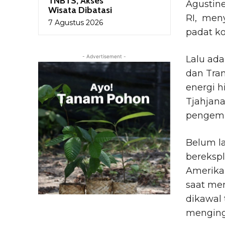
TNBTS, Akses
Agustine
Wisata Dibatasi
RI, meny
7 Agustus 2026
padat k
- Advertisement -
Lalu ada
dan Tran
energi h
Tjahjan
pengemba
Belum la
bereksplo
Amerika 
saat mem
dikawal 
menging