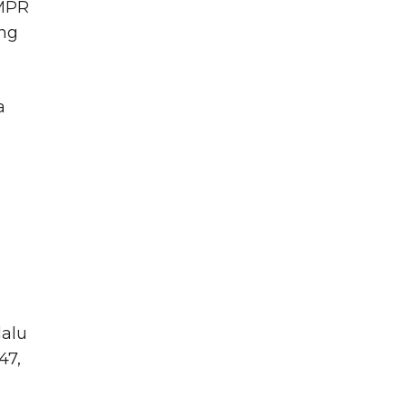
 MPR
ang
a
lalu
47,