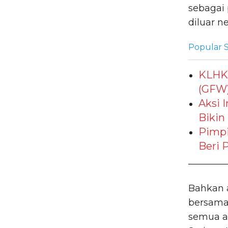
sebagai 
diluar n
Popular S
KLHK 
(GFW)
Aksi 
Biki
Pimpi
Beri 
________
Bahkan 
bersama 
semua a