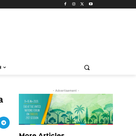
H
- Advertisement -
a
More Articles