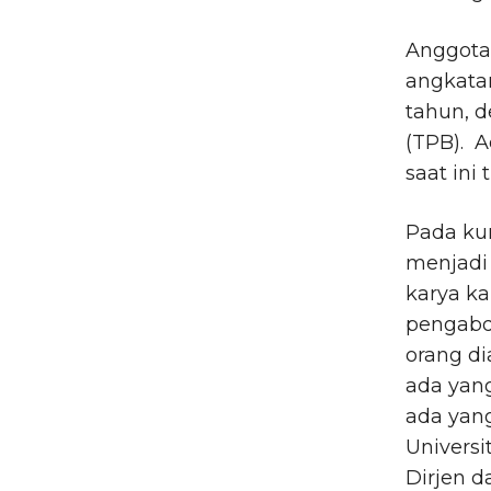
Anggota
angkata
tahun, 
(TPB). A
saat ini
Pada ku
menjadi
karya ka
pengabd
orang di
ada yan
ada yang
Universi
Dirjen d