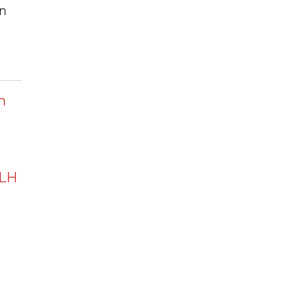
un
h
 LH