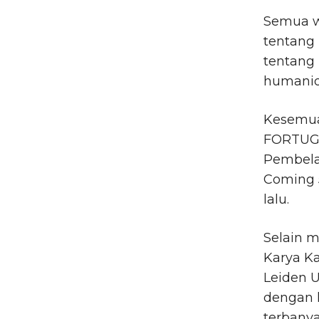
Semua w
tentang 
tentang 
humanio
Kesemua
FORTUGA
Pembela
Coming 
lalu.
Selain m
Karya Ka
Leiden U
dengan 
terbanya