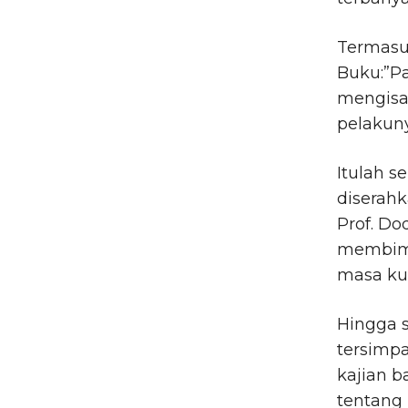
Termasuk
Buku:”Pa
mengisa
pelakun
Itulah 
diserah
Prof. Do
membimb
masa kul
Hingga s
tersimpa
kajian b
tentang 