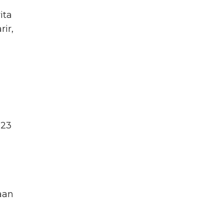
ita
ir,
023
aan