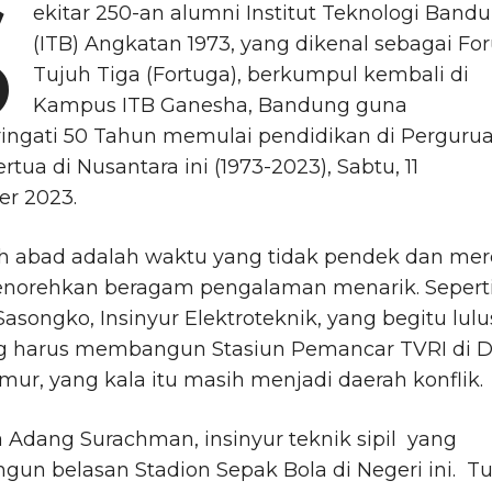
S
ekitar 250-an alumni Institut Teknologi Band
(ITB) Angkatan 1973, yang dikenal sebagai F
Tujuh Tiga (Fortuga), berkumpul kembali di
Kampus ITB Ganesha, Bandung guna
ngati 50 Tahun memulai pendidikan di Perguru
rtua di Nusantara ini (1973-2023), Sabtu, 11
r 2023.
h abad adalah waktu yang tidak pendek dan me
enorehkan beragam pengalaman menarik. Sepert
asongko, Insinyur Elektroteknik, yang begitu lulu
g harus membangun Stasiun Pemancar TVRI di Di
mur, yang kala itu masih menjadi daerah konflik.
 Adang Surachman, insinyur teknik sipil yang
n belasan Stadion Sepak Bola di Negeri ini. T