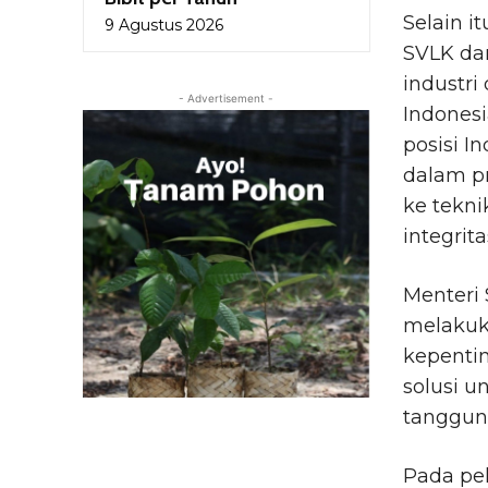
Selain i
9 Agustus 2026
SVLK dan
industri
- Advertisement -
Indones
posisi I
dalam p
ke tekni
integrit
Menteri 
melakuk
kepenti
solusi 
tanggung
Pada pel