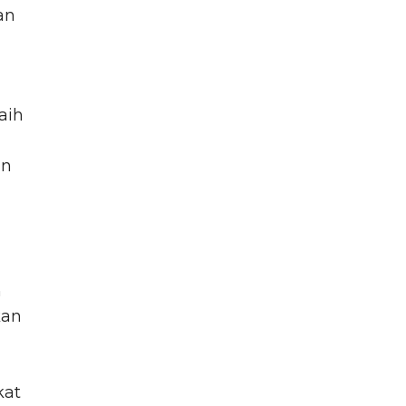
an
aih
un
n
kan
kat