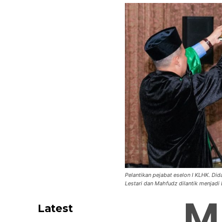
Pelantikan pejabat eselon I KLHK. Did
Lestari dan Mahfudz dilantik menjadi
M
Latest