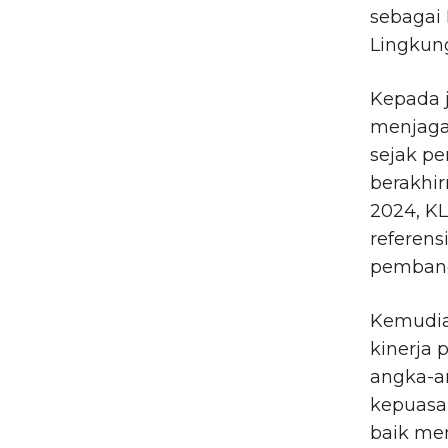
sebagai 
Lingkun
Kepada j
menjaga
sejak p
berakhi
2024, KL
referens
pembang
Kemudia
kinerja
angka-an
kepuasa
baik me