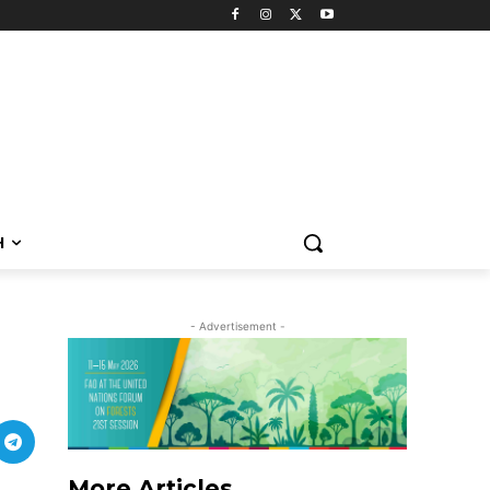
H
- Advertisement -
More Articles