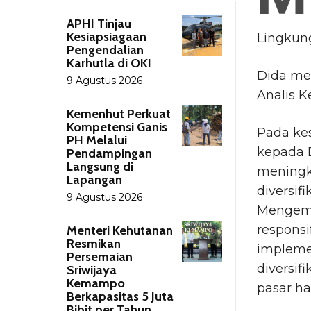
APHI Tinjau
Kesiapsiagaan
Lingkun
Pengendalian
Karhutla di OKI
Dida me
9 Agustus 2026
Analis K
Kemenhut Perkuat
Kompetensi Ganis
Pada kes
PH Melalui
kepada D
Pendampingan
Langsung di
meningk
Lapangan
diversif
9 Agustus 2026
Mengemb
responsi
Menteri Kehutanan
Resmikan
impleme
Persemaian
diversif
Sriwijaya
Kemampo
pasar ha
Berkapasitas 5 Juta
Bibit per Tahun