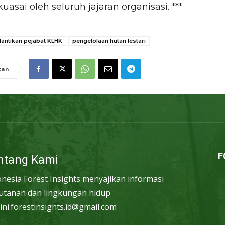
uasai oleh seluruh jajaran organisasi. ***
lantikan pejabat KLHK
pengelolaan hutan lestari
kan
F
ntang Kami
onesia Forest Insights menyajikan informasi
utanan dan lingkungan hidup
ini.forestinsights.id@gmail.com