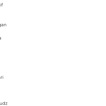
if
gan
a
ri
fudz