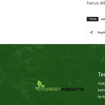
harus dik
TAGS
pe
Bagi
Te
Ind
keh
terk