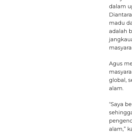
dalam u
Diantara
madu dan
adalah 
jangkau
masyarak
Agus me
masyara
global, 
alam.
“Saya b
sehingga
pengenda
alam,” k