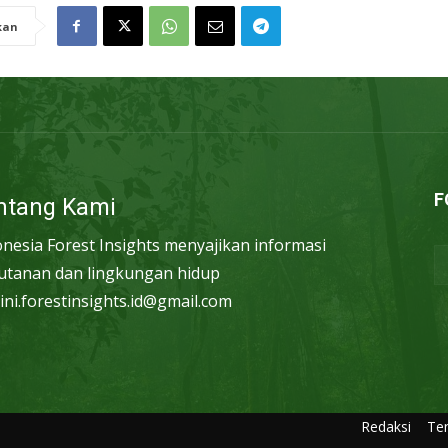
kan
F
ntang Kami
onesia Forest Insights menyajikan informasi
utanan dan lingkungan hidup
ini.forestinsights.id@gmail.com
Redaksi
Te