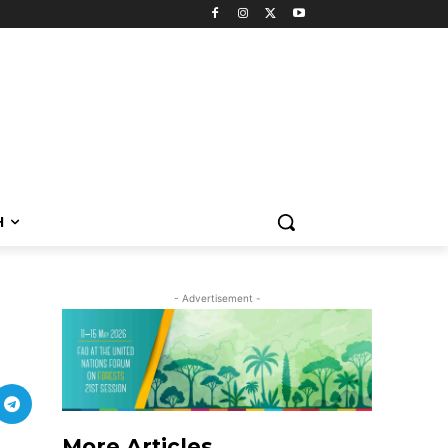
H
- Advertisement -
More Articles