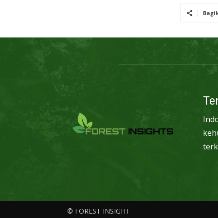
Bagi
Te
Ind
keh
terk
© FOREST INSIGHT