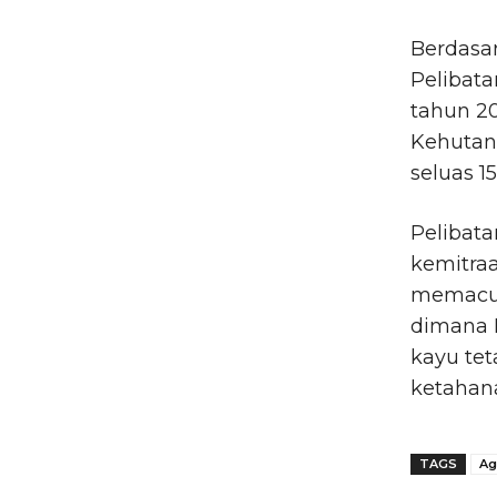
Berdasar
Pelibata
tahun 20
Kehutan
seluas 1
Pelibat
kemitra
memacu 
dimana 
kayu tet
ketahana
TAGS
Ag