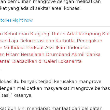
an pemulihan mangrove dengan melibatkan
at yang ada di sekitar areal konsesi.
tories Right now
ri Kehutanan Kunjungi Hutan Adat Kampung Ku
kan Laju Deforestasi dan Karhutla, Penegakan
Multidoor Perkuat Aksi Iklim Indonesia
gan Hitam Bersejarah Drumband Akmil ‘Canka
nta’ Diabadikan di Galeri Lokananta
_
 lokasi itu banyak terjadi kerusakan mangrove,
engan melibatkan masyarakat mangrove berhasi
itasi,” katanya.
at pun kini mendapat manfaat dari pelibatan