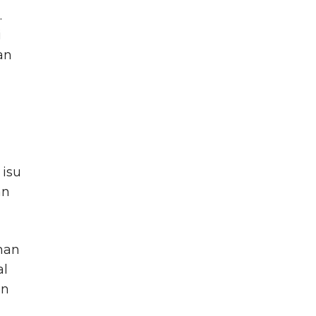
.
i
an
isu
an
han
al
an