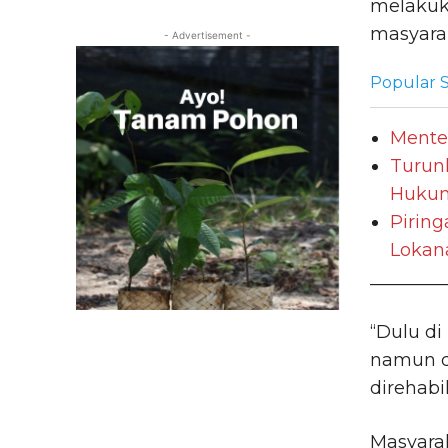
melakuk
masyarak
- Advertisement -
Popular S
Mente
Turun
Hukum 
Pirin
Lokana
________
“Dulu di
namun d
direhabil
Masyarak