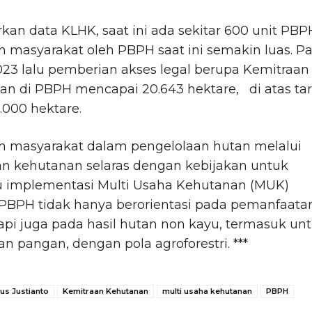
kan data KLHK, saat ini ada sekitar 600 unit PBP
n masyarakat oleh PBPH saat ini semakin luas. P
23 lalu pemberian akses legal berupa Kemitraan
an di PBPH mencapai 20.643 hektare, di atas ta
5.000 hektare.
an masyarakat dalam pengelolaan hutan melalui
an kehutanan selaras dengan kebijakan untuk
implementasi Multi Usaha Kehutanan (MUK)
PBPH tidak hanya berorientasi pada pemanfaata
api juga pada hasil hutan non kayu, termasuk un
n pangan, dengan pola agroforestri. ***
us Justianto
Kemitraan Kehutanan
multi usaha kehutanan
PBPH