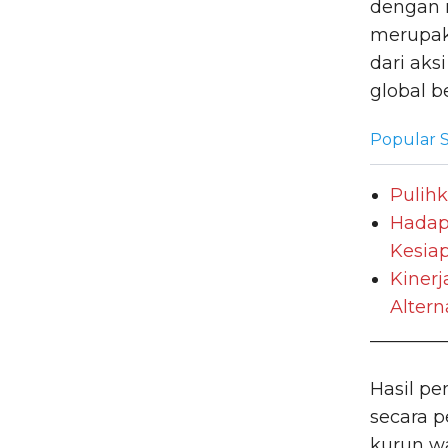
dengan 
merupaka
dari aks
global b
Popular S
Pulihk
Hadap
Kesiap
Kinerj
Altern
________
Hasil p
secara 
kurun w