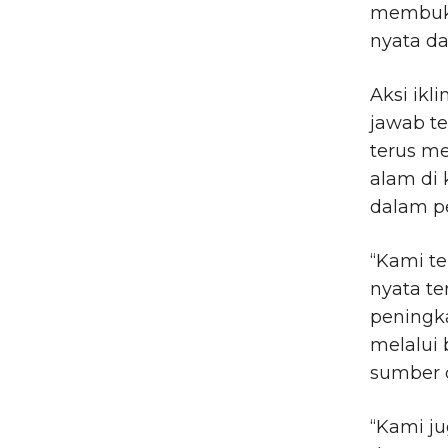
membukt
nyata da
Aksi ik
jawab t
terus m
alam di 
dalam pe
“Kami t
nyata t
peningka
melalui 
sumber d
“Kami j