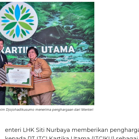
him Djojohadikusumo menerima penghargaan dari Menteri
enteri LHK Siti Nurbaya memberikan pengharg
kepada PT ITCI Kartika Utama (ITCIKU) sebagai