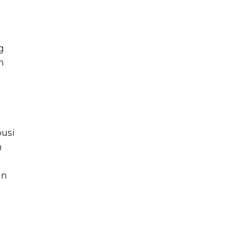
g
n
usi
n
an