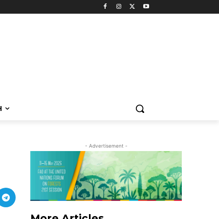
H
- Advertisement -
More Articles