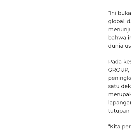
“Ini buk
global; 
menunjuk
bahwa in
dunia us
Pada ke
GROUP, 
peningk
satu dek
merupaka
lapangan
tutupan
“Kita pe