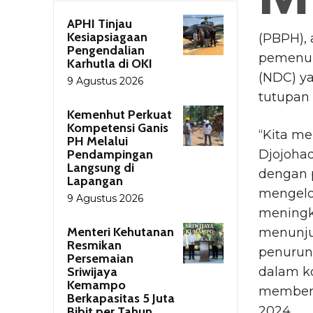
APHI Tinjau
Kesiapsiagaan
(PBPH),
Pengendalian
pemenuh
Karhutla di OKI
(NDC) ya
9 Agustus 2026
tutupan
Kemenhut Perkuat
Kompetensi Ganis
“Kita m
PH Melalui
Pendampingan
Djojoha
Langsung di
dengan p
Lapangan
mengelo
9 Agustus 2026
meningka
Menteri Kehutanan
menunju
Resmikan
penurun
Persemaian
Sriwijaya
dalam ko
Kemampo
memberi
Berkapasitas 5 Juta
2024.
Bibit per Tahun