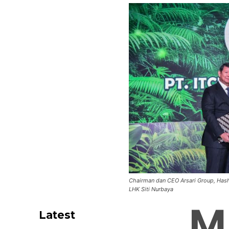
Chairman dan CEO Arsari Group, Has
LHK Siti Nurbaya
M
Latest