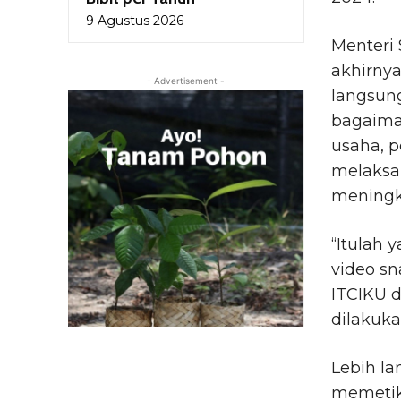
9 Agustus 2026
Menteri
akhirny
- Advertisement -
langsung
bagaiman
usaha, 
melaksan
meningk
“Itulah 
video s
ITCIKU d
dilakuka
Lebih la
memetik