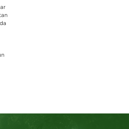
ar
tan
ada
un