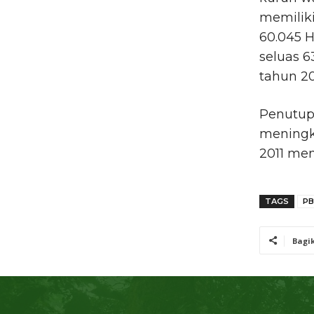
memilik
60.045 H
seluas 6
tahun 20
Penutup
meningka
2011 men
TAGS
PB
Bagi