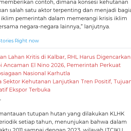
memberikan contoh, dimana konsesi kehutanan
n salah satu aktor terpenting dan menjadi bagi
i iklim pemerintah dalam memerangi krisis iklim
ersama negara-negara lainnya,” lanjutnya.
tories Right now
an Lahan Kritis di Kalbar, RHL Harus Digencarkan
i Ancaman El Nino 2026, Pemerintah Perkuat
siagaan Nasional Karhutla
a Sektor Kehutanan Lanjutkan Tren Positif, Tujua
atif Ekspor Terbuka
_
emantauan tutupan hutan yang dilakukan KLHK
periodik setiap tahun, menunjukan bahwa dalam
aktu 2011 sampai dengan 2023, wilayah ITCIKU