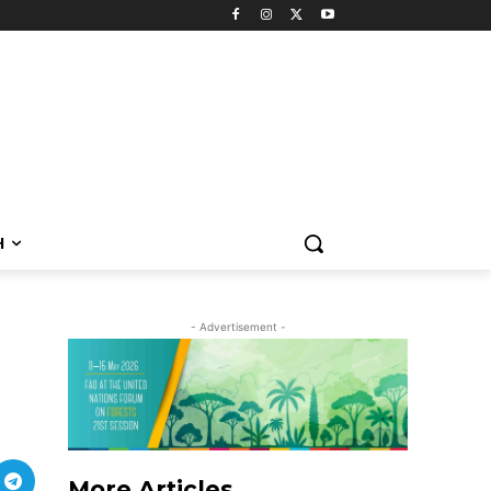
H
- Advertisement -
More Articles