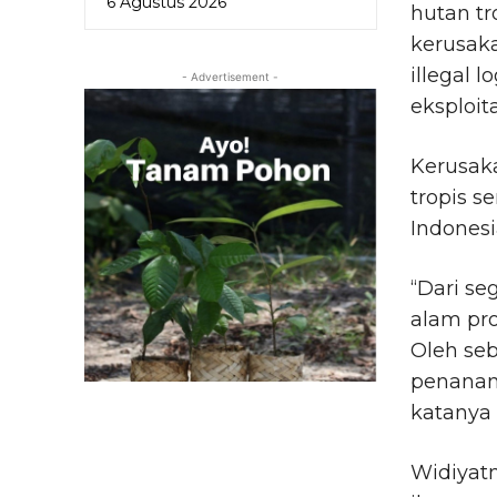
6 Agustus 2026
hutan t
kerusak
illegal 
- Advertisement -
eksploit
Kerusaka
tropis s
Indonesi
“Dari se
alam pr
Oleh seb
penanam
katanya 
Widiyat