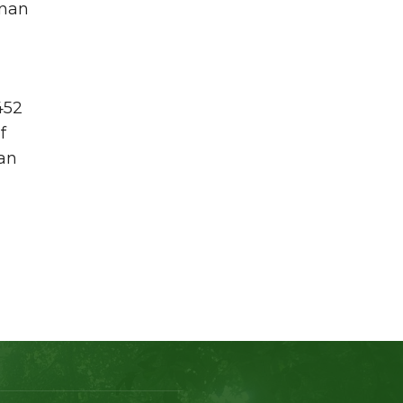
unan
452
f
nan