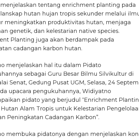
menjelaskan tentang enrichment planting pada
lanskap hutan hujan tropis sekunder melalui ilm
tur meningkatkan produktivitas hutan, menjaga
n genetik, dan kelestarian native species.
ent Planting juga akan berdampak pada
atan cadangan karbon hutan.
o menjelaskan hal itu dalam Pidato
annya sebagai Guru Besar Bilmu Silvikultur di
lai Senat, Gedung Pusat UGM, Selasa, 24 Septem
ada upacara pengukuhannya, Widiyatno
aikan pidato yang berjudul “Enrichment Planti
Hutan Alam Tropis untuk Kelestarian Pengelola
an Peningkatan Cadangan Karbon”.
no membuka pidatonya dengan menjelaskan kond