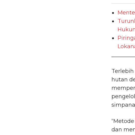
Mente
Turun
Hukum 
Pirin
Lokana
________
Terlebih
hutan de
mempert
pengelol
simpana
“Metode
dan men