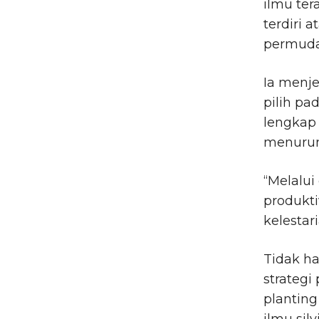
ilmu ter
terdiri 
permuda
Ia menje
pilih pa
lengkap 
menurun
“Melalu
produkti
kelestar
Tidak h
strategi
planting