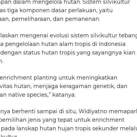
apan dalam mengelola hutan. Sistem silvikultur
atas tiga komponen dasar perlakuan, yaitu
an, pemeliharaan, dan pemanenan.
laskan mengenai evolusi sistem silvikultur teban
da pengelolaan hutan alam tropis di Indonesia
dengan status hutan tropis yang sayangnya kian
.
i enrichment planting untuk meningkatkan
vitas hutan, menjaga keragaman genetik, dan
ian native species,” katanya.
anya berhenti sampai di situ, Widiyatno memapa
 pemilihan jenis yang tepat untuk enrichment
 pada lanskap hutan hujan tropis sekunder melal