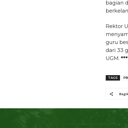
bagian 
berkelan
Rektor U
menyamp
guru bes
dari 33 
UGM.
***
TAGS
PB
Bagi