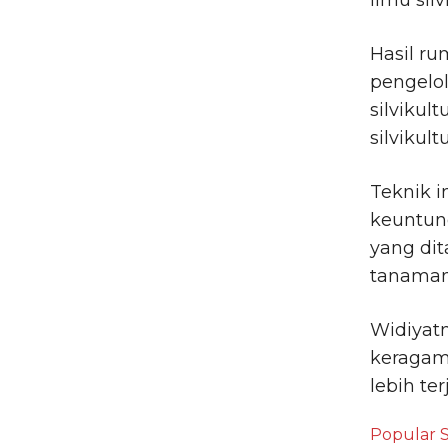
ilmu silv
Hasil ru
pengelo
silvikul
silvikultu
Teknik 
keuntun
yang di
tanaman
Widiyat
keragam
lebih te
Popular S