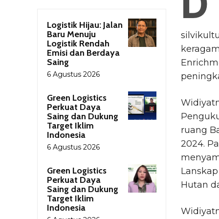
D
Logistik Hijau: Jalan
Baru Menuju
silvikul
Logistik Rendah
keragama
Emisi dan Berdaya
Saing
Enrichm
6 Agustus 2026
peningk
Green Logistics
Widiyatn
Perkuat Daya
Saing dan Dukung
Pengukuh
Target Iklim
ruang Ba
Indonesia
2024. P
6 Agustus 2026
menyamp
Green Logistics
Lanskap 
Perkuat Daya
Hutan d
Saing dan Dukung
Target Iklim
Indonesia
Widiyat