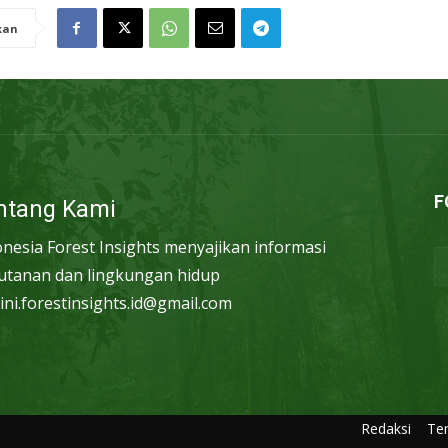
kan
F
ntang Kami
onesia Forest Insights menyajikan informasi
utanan dan lingkungan hidup
ini.forestinsights.id@gmail.com
Redaksi
Te