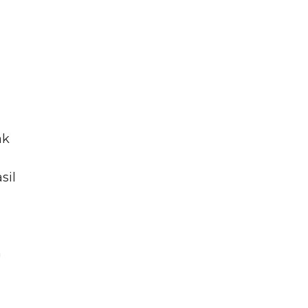
ak
sil
h