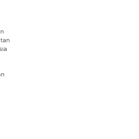
an
ntan
sia
an