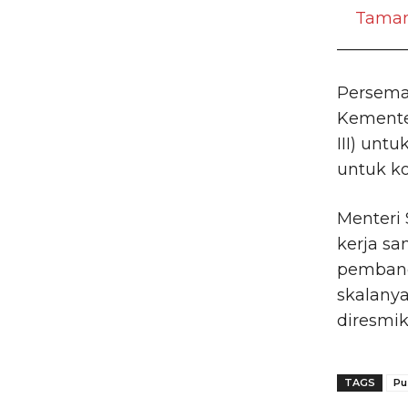
Taman
________
Persema
Kemente
III) unt
untuk ko
Menteri
kerja s
pembang
skalany
diresmik
TAGS
Pu