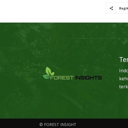
Bagi
Te
Ind
keh
terk
© FOREST INSIGHT