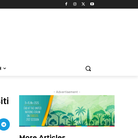
H
- Advertisement -
iti
More Articles