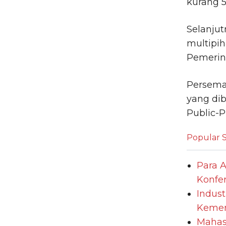
kurang 5
Selanjut
multipi
Pemerin
Persema
yang di
Public-P
Popular S
Para 
Konfer
Indust
Kemen
Mahasi