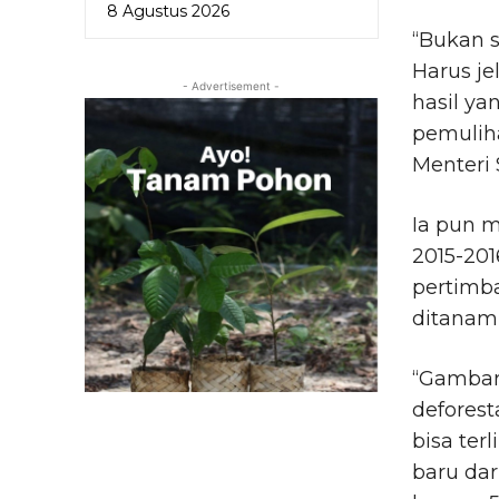
8 Agustus 2026
“Bukan s
Harus je
- Advertisement -
hasil ya
pemulih
Menteri 
Ia pun 
2015-20
pertimba
ditanam
“Gambara
deforest
bisa ter
baru dar