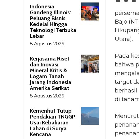
Indonesia
Gandeng Illinois:
persemai
Peluang Bisnis
Bajo (NT
Kedelai Hingga
Teknologi Terbuka
Likupan
Lebar
Utara).
8 Agustus 2026
Pada ke
Kerjasama Riset
dan Inovasi
bahwa pr
Mineral Kritis &
mengalam
Logam Tanah
target d
Jarang Indonesia
Amerika Serikat
berhasil
8 Agustus 2026
di tanam
Kemenhut Tutup
Menurut
Pendakian TNGGP
Usai Kebakaran
penanama
Lahan di Surya
penanam
Kencana