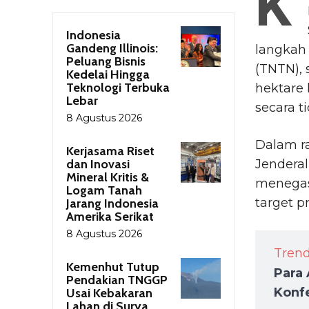
K
Indonesia
Gandeng Illinois:
langkah
Peluang Bisnis
(TNTN), 
Kedelai Hingga
Teknologi Terbuka
hektare 
Lebar
secara t
8 Agustus 2026
Dalam ra
Kerjasama Riset
dan Inovasi
Jendera
Mineral Kritis &
menegas
Logam Tanah
target pr
Jarang Indonesia
Amerika Serikat
8 Agustus 2026
Tren
Kemenhut Tutup
Para 
Pendakian TNGGP
Konfe
Usai Kebakaran
Lahan di Surya