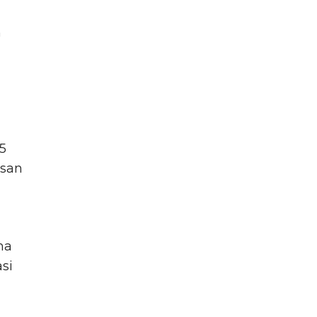
n
5
asan
ma
si