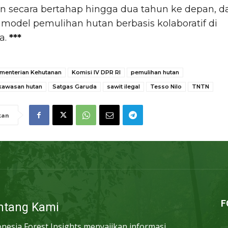
n secara bertahap hingga dua tahun ke depan, d
model pemulihan hutan berbasis kolaboratif di
a.
***
menterian Kehutanan
Komisi IV DPR RI
pemulihan hutan
 kawasan hutan
Satgas Garuda
sawit ilegal
Tesso Nilo
TNTN
kan
F
ntang Kami
onesia Forest Insights menyajikan informasi