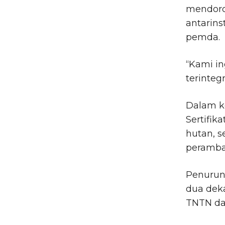
mendoro
antarins
pemda.
“Kami in
terintegr
Dalam ke
Sertifik
hutan, s
peramba
Penurun
dua dek
TNTN da