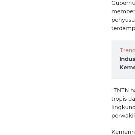
Gubernu
memben
penyusun
terdamp
Tren
Indus
Keme
“TNTN ha
tropis d
lingkung
perwakil
Kemenhu