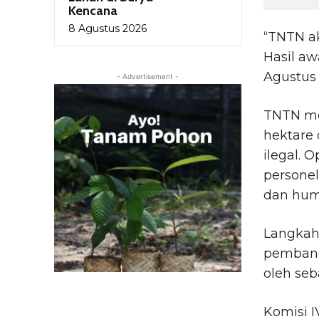
Kencana
8 Agustus 2026
“TNTN a
Hasil aw
Agustus 
- Advertisement -
TNTN mem
hektare 
ilegal. 
personel
dan hum
Langkah
pembang
oleh seb
Komisi I