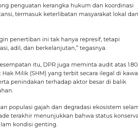
ng penguatan kerangka hukum dan koordinasi
tansi, termasuk keterlibatan masyarakat lokal da
gin penertiban ini tak hanya represif, tetapi
asi, adil, dan berkelanjutan,” tegasnya.
sempatan itu, DPR juga meminta audit atas 1.80
at Hak Milik (SHM) yang terbit secara ilegal di kaw
erta penindakan terhadap aktor besar di balik
han.
an populasi gajah dan degradasi ekosistem sela
ade terakhir menunjukkan bahwa status konserva
lam kondisi genting.