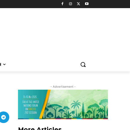
H
- Advertisement -
More Articles