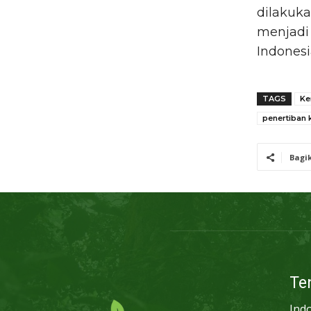
dilakuka
menjadi 
Indonesi
TAGS
Ke
penertiban
Bagi
Te
Ind