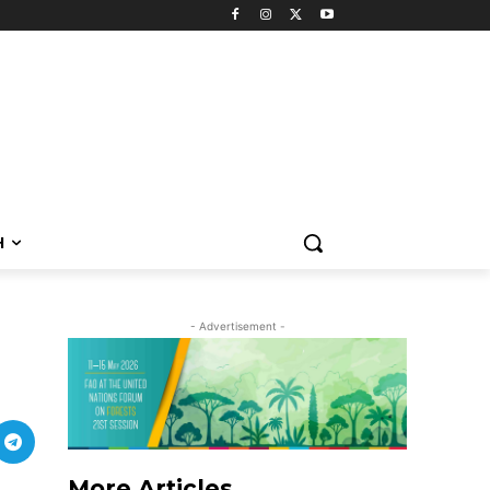
H
- Advertisement -
More Articles