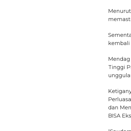
Menurut
memasti
Sementar
kembali
Mendag 
Tinggi 
unggula
Ketigan
Perluasa
dan Men
BISA Eks