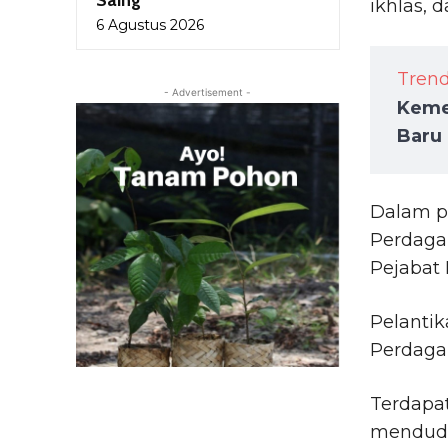
Saing
ikhlas,
6 Agustus 2026
Tren
- Advertisement -
Keme
Baru
Dalam pe
Perdagan
Pejabat 
Pelantik
Perdagan
Terdapa
menduduk