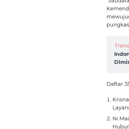
“Saudar
Kemenda
mewujud
pungkas
Tren
Indo
Dimi
Daftar 
Krisna
Layan
Ni Mad
Hubun