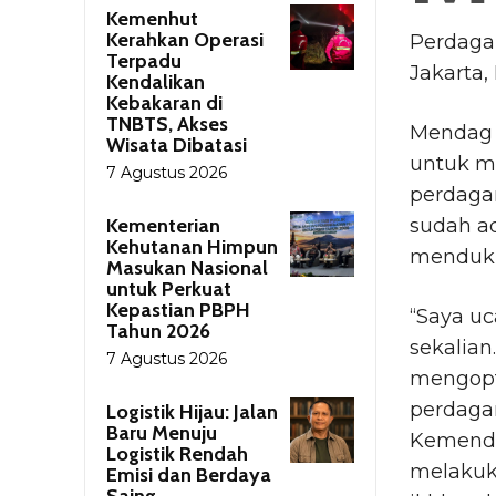
Kemenhut
Kerahkan Operasi
Perdagan
Terpadu
Jakarta,
Kendalikan
Kebakaran di
TNBTS, Akses
Mendag 
Wisata Dibatasi
untuk m
7 Agustus 2026
perdaga
Kementerian
sudah a
Kehutanan Himpun
menduku
Masukan Nasional
untuk Perkuat
Kepastian PBPH
“Saya uc
Tahun 2026
sekalian
7 Agustus 2026
mengopt
perdaga
Logistik Hijau: Jalan
Baru Menuju
Kemenda
Logistik Rendah
melakuka
Emisi dan Berdaya