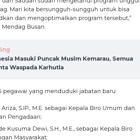
a dan Saudari sudah mengetahui program unggu
g. Mari kita bersungguh-sungguh untuk bisa
kan dan mengoptimalkan program tersebut,”
 Mendag Busan.
ding
nesia Masuki Puncak Musim Kemarau, Semua
nta Waspada Karhutla
35 pegawai yang menduduki jabatan baru:
 Ariza, S.IP., M.E. sebagai Kepala Biro Umum dan
an Pengadaan;
e Kusuma Dewi, S.H., M.E., sebagai Kepala Biro
gan Masyarakat;