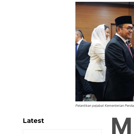
Pelantikan pejabat Kementerian Perd
M
Latest