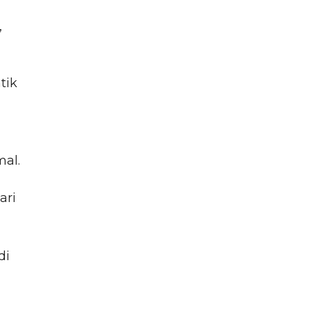
,
tik
al.
ari
di