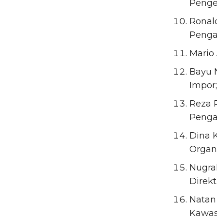
Penge
Ronald
Penga
Mario 
Bayu N
Impor;
Reza P
Penga
Dina K
Organ
Nugrah
Direk
Natan
Kawasa