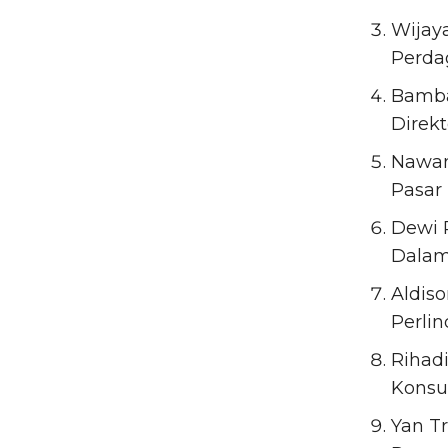
Wijaya
Perda
Bamban
Direk
Nawand
Pasar
Dewi 
Dalam
Aldiso
Perli
Rihadi
Konsu
Yan Tr