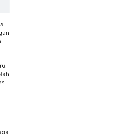
wa
ngan
a
ru.
elah
as
jaga