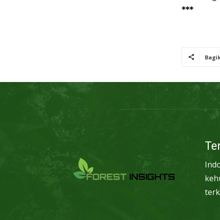
***
Bagi
Te
Ind
keh
terk