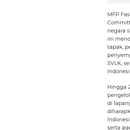
MFP Fas
Committ
negara s
ini mend
tapak, p
penyempu
SVLK, se
Indonesi
Hingga 
pengelol
di lapan
diharap
Indones
serta ag