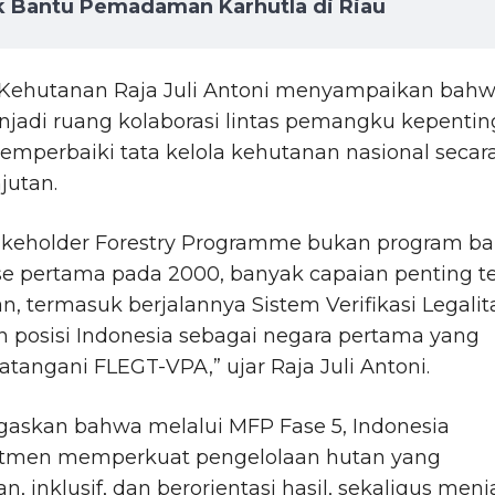
k Bantu Pemadaman Karhutla di Riau
 Kehutanan Raja Juli Antoni menyampaikan bah
jadi ruang kolaborasi lintas pemangku kepenti
mperbaiki tata kelola kehutanan nasional secar
jutan.
takeholder Forestry Programme bukan program ba
se pertama pada 2000, banyak capaian penting t
an, termasuk berjalannya Sistem Verifikasi Legalit
 posisi Indonesia sebagai negara pertama yang
angani FLEGT-VPA,” ujar Raja Juli Antoni.
gaskan bahwa melalui MFP Fase 5, Indonesia
tmen memperkuat pengelolaan hutan yang
an, inklusif, dan berorientasi hasil, sekaligus men