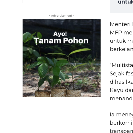
untu
- Advertisement -
Menteri
MFP men
untuk me
berkelan
“Multis
Sejak fa
dihasilk
Kayu dan
menandat
Ia mene
berkomi
transpar