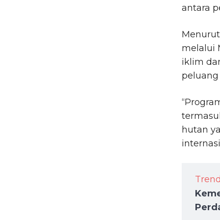
antara p
Menurut 
melalui 
iklim d
peluang
“Program
termasu
hutan ya
internas
Tren
Keme
Perd