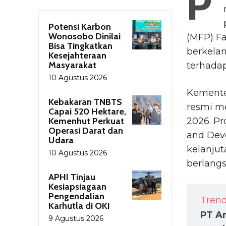
P
Potensi Karbon
Wonosobo Dinilai
(MFP) Fa
Bisa Tingkatkan
berkela
Kesejahteraan
Masyarakat
terhadap
10 Agustus 2026
Kemente
Kebakaran TNBTS
resmi me
Capai 520 Hektare,
Kemenhut Perkuat
2026. P
Operasi Darat dan
and Dev
Udara
kelanjut
10 Agustus 2026
berlangs
APHI Tinjau
Kesiapsiagaan
Pengendalian
Tren
Karhutla di OKI
PT Ar
9 Agustus 2026