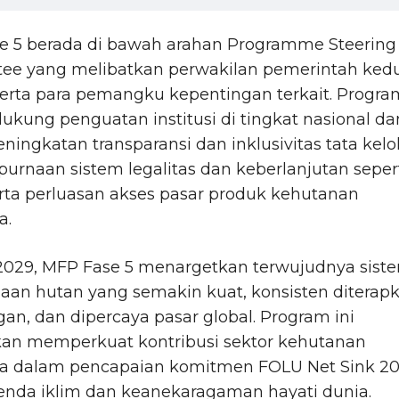
e 5 berada di bawah arahan Programme Steering
ee yang melibatkan perwakilan pemerintah ked
erta para pemangku kepentingan terkait. Progra
ukung penguatan institusi di tingkat nasional da
eningkatan transparansi dan inklusivitas tata kelol
rnaan sistem legalitas dan keberlanjutan seper
rta perluasan akses pasar produk kehutanan
a.
2029, MFP Fase 5 menargetkan terwujudnya sist
aan hutan yang semakin kuat, konsisten diterap
gan, dan dipercaya pasar global. Program ini
kan memperkuat kontribusi sektor kehutanan
ia dalam pencapaian komitmen FOLU Net Sink 2
enda iklim dan keanekaragaman hayati dunia.