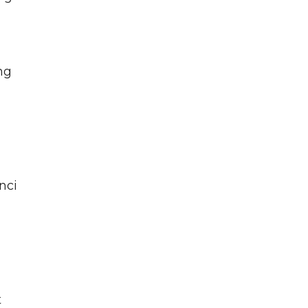
ng
nci
t