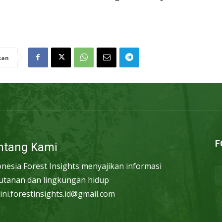
kan
F
ntang Kami
onesia Forest Insights menyajikan informasi
utanan dan lingkungan hidup
ini.forestinsights.id@gmail.com