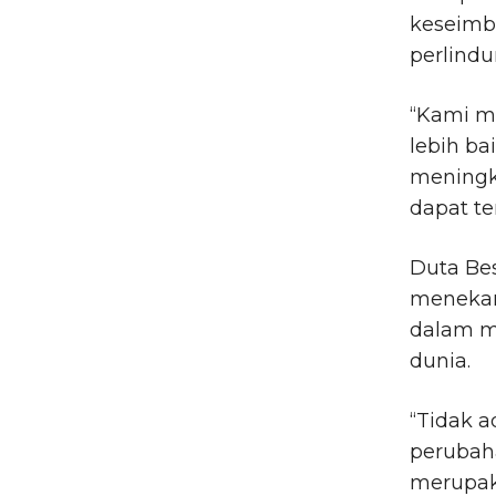
keseimb
perlind
“Kami m
lebih b
meningka
dapat te
Duta Bes
menekan
dalam m
dunia.
“Tidak 
perubaha
merupak