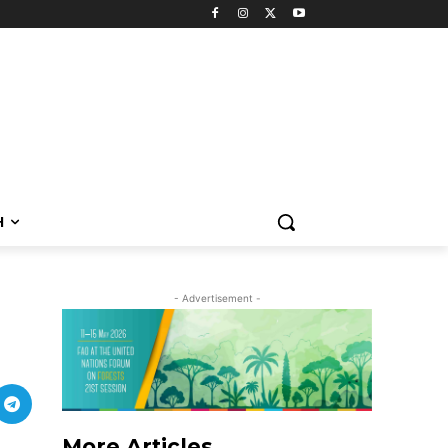
H
- Advertisement -
More Articles