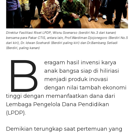
Direktur Fasilitasi Riset LPDP, Wisnu Soenarso (berdiri No.3 dari kanan)
bersama para Pakar CTIS, antara lain, Prof.Wardiman Djojonegoro (Berdiri No.5
dari kiri), Dr. Idwan Soehardi (Berdiri paling kiri) dan Dr.Bambang Setiadi
(Berdiri, paling kanan)
B
eragam hasil invensi karya
anak bangsa siap di hiliriasi
menjadi produk inovasi
dengan nilai tambah ekonomi
tinggi dengan memanfaatkan dana dari
Lembaga Pengelola Dana Pendidikan
(LPDP).
Demikian terungkap saat pertemuan yang