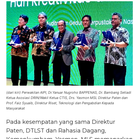
(dari kiri) Perwakilan AIPI, Dr.Yanuar Nugroho BAPPENAS, Dr. Bambang Setiadi
Ketua Asosiasi DRIN/Wakil Ketua CTIS, Drs. Yasmon MSL Direktur Paten dan
Prof. Faiz Syuaib, Direktur Riset, Teknologi dan Pengabdian Kepada
Masyarakat
Pada kesempatan yang sama Direktur
Paten, DTLST dan Rahasia Dagang,