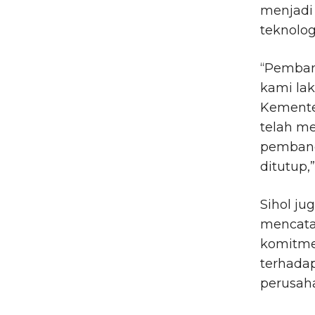
menjadi
teknolog
“Pembang
kami la
Kemente
telah m
pembangu
ditutup,”
Sihol ju
mencata
komitme
terhada
perusah