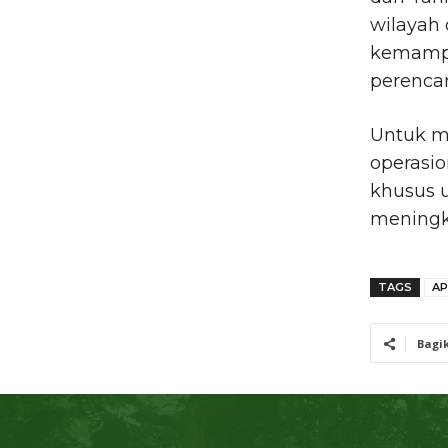
wilayah 
kemamp
perencan
Untuk m
operasi
khusus 
meningka
TAGS
AP
Bagi