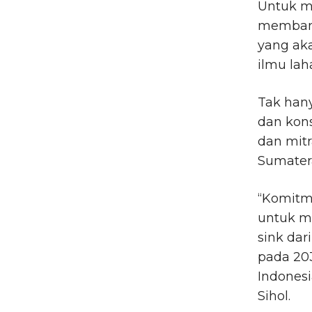
Untuk m
membangu
yang ak
ilmu lah
Tak hany
dan kons
dan mitr
Sumatera
“Komitme
untuk m
sink dar
pada 203
Indonesi
Sihol.