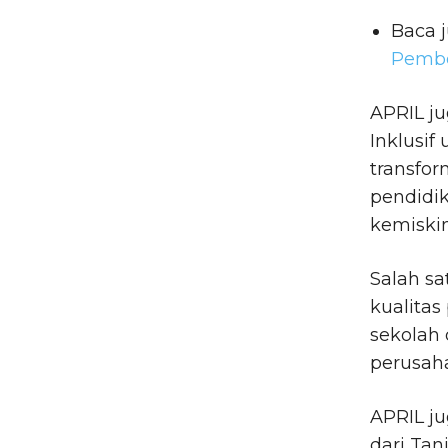
Baca 
Pembe
APRIL j
Inklusif
transfor
pendidi
kemiskin
Salah s
kualitas
sekolah 
perusah
APRIL j
dari Tan