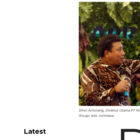
Sihol Aritonang, Direktur Utama PT Ri
Group/ dok. Istimewa
Latest