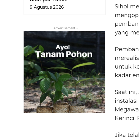
Sihol me
9 Agustus 2026
mengopt
pembangu
- Advertisement -
yang me
Pembang
mereali
untuk k
kadar em
Saat ini
instalas
Megawatt
Kerinci, 
Jika tel