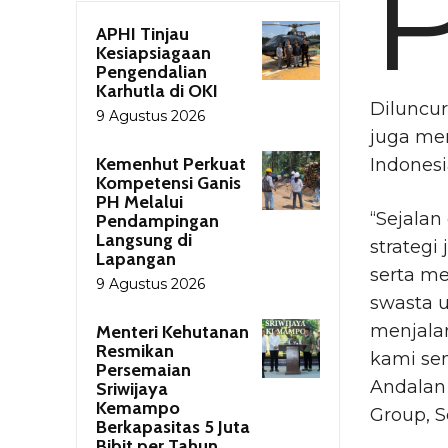
APHI Tinjau
Kesiapsiagaan
Pengendalian
Karhutla di OKI
Diluncur
9 Agustus 2026
juga men
Kemenhut Perkuat
Indonesi
Kompetensi Ganis
PH Melalui
“Sejalan
Pendampingan
Langsung di
strategi
Lapangan
serta m
9 Agustus 2026
swasta u
menjala
Menteri Kehutanan
Resmikan
kami sen
Persemaian
Andalan 
Sriwijaya
Kemampo
Group, Se
Berkapasitas 5 Juta
Bibit per Tahun