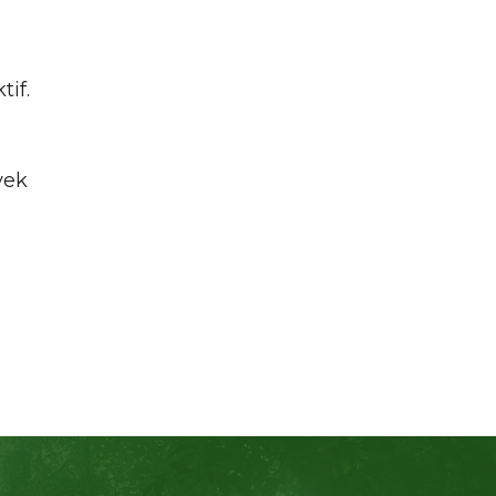
if.
yek