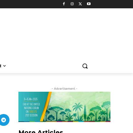
H
- Advertisement -
More Articles