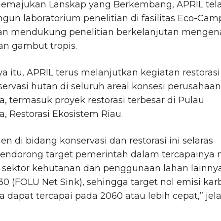
emajukan Lanskap yang Berkembang, APRIL tel
n laboratorium penelitian di fasilitas Eco-Cam
an mendukung penelitian berkelanjutan mengen
an gambut tropis.
a itu, APRIL terus melanjutkan kegiatan restorasi
ervasi hutan di seluruh areal konsesi perusahaan
a, termasuk proyek restorasi terbesar di Pulau
, Restorasi Ekosistem Riau.
n di bidang konservasi dan restorasi ini selaras
endorong target pemerintah dalam tercapainya 
i sektor kehutanan dan penggunaan lahan lainny
0 (FOLU Net Sink), sehingga target nol emisi kar
a dapat tercapai pada 2060 atau lebih cepat,” jel