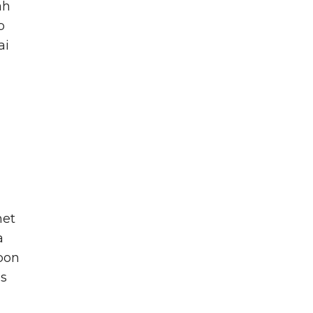
ah
p
ai
net
a
bon
as