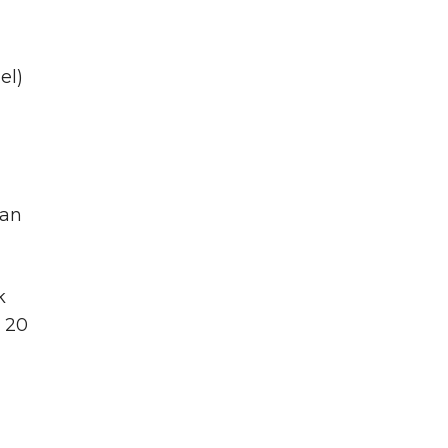
el)
kan
k
l 20