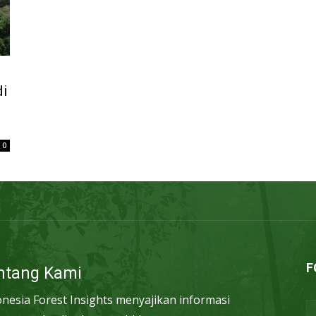
di
0
F
ntang Kami
onesia Forest Insights menyajikan informasi