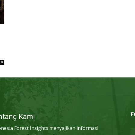
0
F
ntang Kami
onesia Forest Insights menyajikan informasi