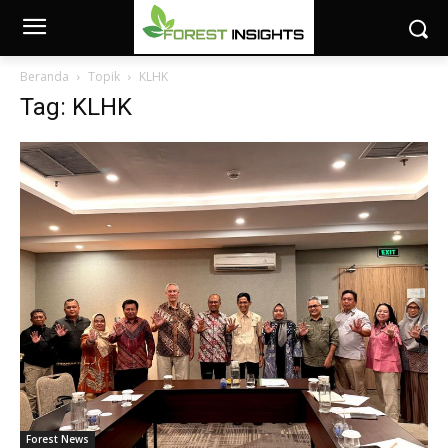
Beranda
Topik
KLHK
Tag: KLHK
Forest News