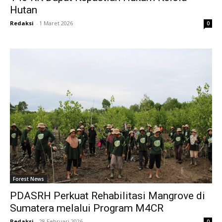
Hutan
Redaksi
-
1 Maret 2026
0
Forest News
PDASRH Perkuat Rehabilitasi Mangrove di
Sumatera melalui Program M4CR
Redaksi
-
28 Februari 2026
0