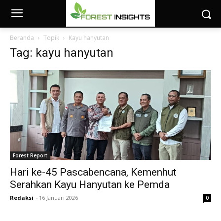
Beranda
Topik
Kayu hanyutan
Tag: kayu hanyutan
Forest Report
Hari ke-45 Pascabencana, Kemenhut
Serahkan Kayu Hanyutan ke Pemda
Redaksi
-
16 Januari 2026
0