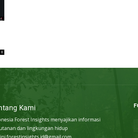
0
F
ntang Kami
onesia Forest Insights menyajikan informasi
utanan dan lingkungan hidup
ini.forestinsights.id@gmail.com