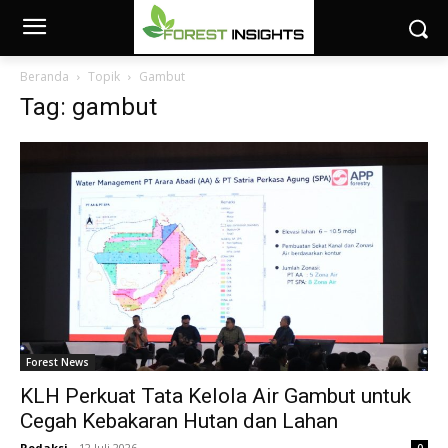
Beranda
Topik
Gambut
Tag: gambut
Forest News
KLH Perkuat Tata Kelola Air Gambut untuk
Cegah Kebakaran Hutan dan Lahan
Redaksi
-
12 Juli 2026
0