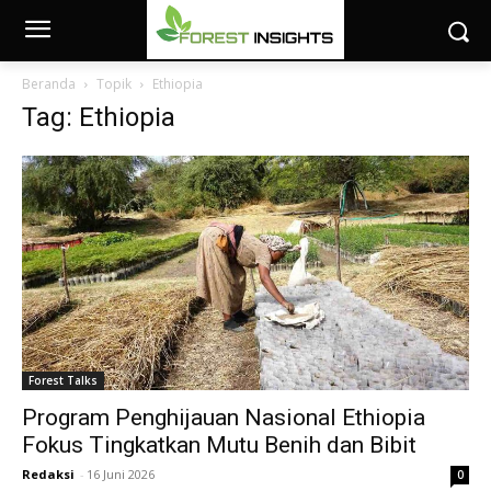
Beranda
Topik
Ethiopia
Tag: Ethiopia
Forest Talks
Program Penghijauan Nasional Ethiopia
Fokus Tingkatkan Mutu Benih dan Bibit
Redaksi
-
16 Juni 2026
0