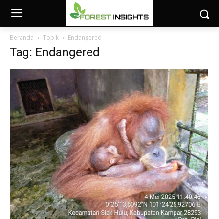
Beranda
Topik
Endangered
Tag: Endangered