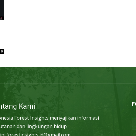
0
F
ntang Kami
onesia Forest Insights menyajikan informasi
utanan dan lingkungan hidup
ini.forestinsights.id@gmail.com