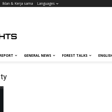
Iklan & Kerja sama
Languages
 REPORT
GENERAL NEWS
FOREST TALKS
ENGLIS
ity