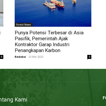
Forest News
i
Punya Potensi Terbesar di Asia
Pasifik, Pemerintah Ajak
Kontraktor Garap Industri
Penangkapan Karbon
Redaksi
-
23 Mei 2025
0
0
F
ntang Kami