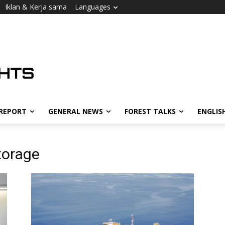
Iklan & Kerja sama
Languages
 REPORT
GENERAL NEWS
FOREST TALKS
ENGLIS
torage