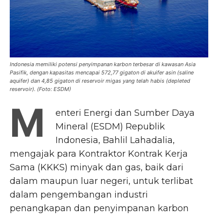
Indonesia memiliki potensi penyimpanan karbon terbesar di kawasan Asia
Pasifik, dengan kapasitas mencapai 572,77 gigaton di akuifer asin (saline
aquifer) dan 4,85 gigaton di reservoir migas yang telah habis (depleted
reservoir). (Foto: ESDM)
M
enteri Energi dan Sumber Daya
Mineral (ESDM) Republik
Indonesia, Bahlil Lahadalia,
mengajak para Kontraktor Kontrak Kerja
Sama (KKKS) minyak dan gas, baik dari
dalam maupun luar negeri, untuk terlibat
dalam pengembangan industri
penangkapan dan penyimpanan karbon