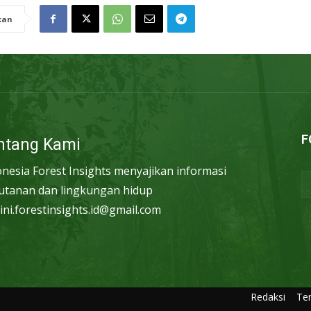
kan
F
ntang Kami
onesia Forest Insights menyajikan informasi
utanan dan lingkungan hidup
ini.forestinsights.id@gmail.com
Redaksi
Te