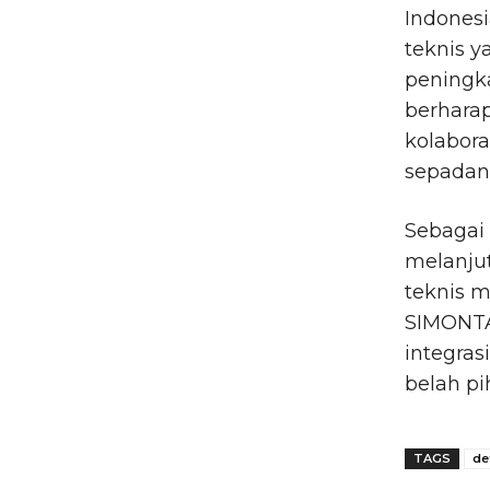
Indones
teknis 
peningka
berharap
kolabora
sepadan
Sebagai 
melanjut
teknis 
SIMONTA
integras
belah pi
TAGS
de