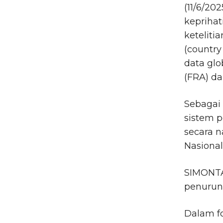
(11/6/20
keprihat
keteliti
(countr
data glo
(FRA) da
Sebagai
sistem p
secara n
Nasional
SIMONTAN
penuruna
Dalam f