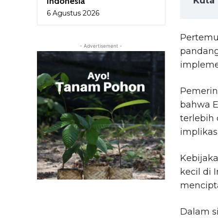
Kuta
Indonesia
6 Agustus 2026
Pertemu
- Advertisement -
pandang
impleme
Pemerin
bahwa E
terlebih
implikasi
Kebijaka
kecil di
mencipt
Dalam s