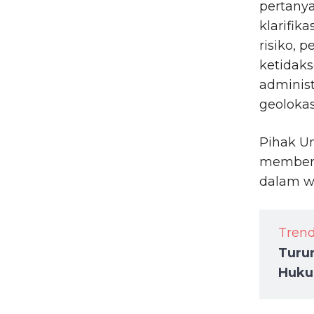
pertanya
klarifik
risiko, 
ketidak
administ
geolokas
Pihak U
memberik
dalam w
Tren
Turun
Hukum