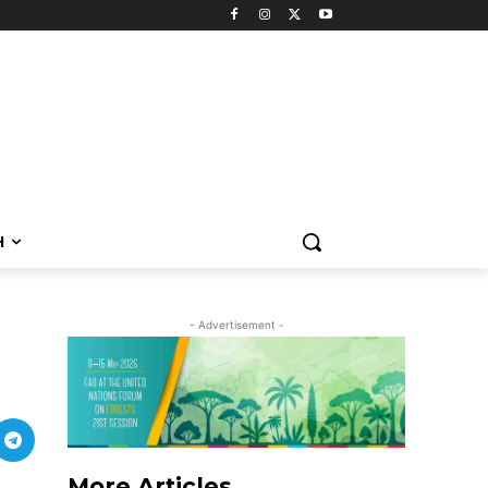
H
- Advertisement -
More Articles