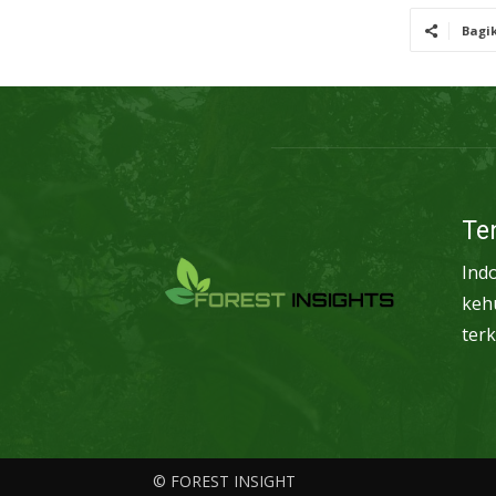
Bagi
Te
Ind
keh
terk
© FOREST INSIGHT