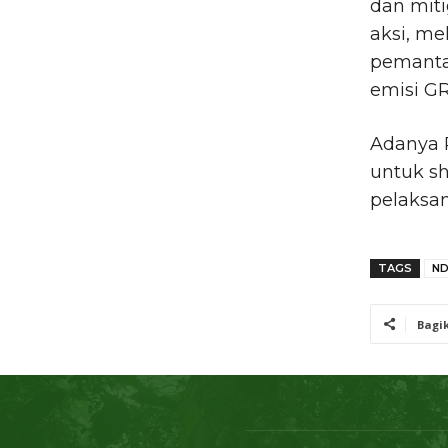
dan mit
aksi, me
pemanta
emisi GR
Adanya 
untuk s
pelaksan
TAGS
N
Bagi