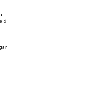
a
a di
ngan