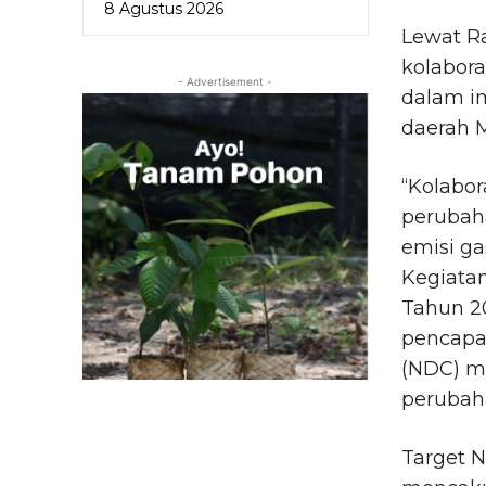
8 Agustus 2026
Lewat Ra
kolabora
- Advertisement -
dalam im
daerah 
“Kolabor
perubah
emisi ga
Kegiatan
Tahun 2
pencapai
(NDC) me
perubaha
Target N