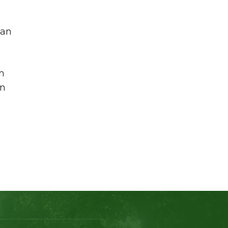
gan
h
an