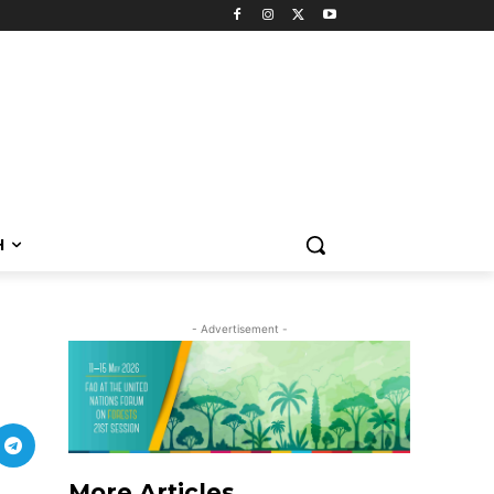
H
- Advertisement -
More Articles