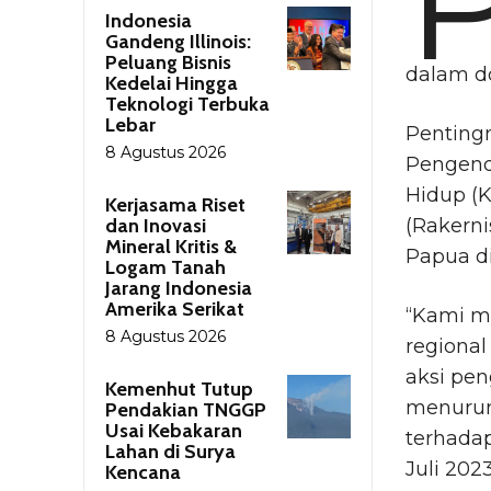
Indonesia
Gandeng Illinois:
Peluang Bisnis
dalam d
Kedelai Hingga
Teknologi Terbuka
Lebar
Penting
8 Agustus 2026
Pengend
Hidup (K
Kerjasama Riset
dan Inovasi
(Rakern
Mineral Kritis &
Papua d
Logam Tanah
Jarang Indonesia
Amerika Serikat
“Kami m
8 Agustus 2026
regiona
aksi pe
Kemenhut Tutup
menurun
Pendakian TNGGP
Usai Kebakaran
terhadap
Lahan di Surya
Juli 2023
Kencana