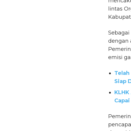
mencaku
lintas O
Kabupat
Sebagai 
dengan a
Pemerin
emisi g
Telah
Siap 
KLHK 
Capai
Pemerin
pencapa