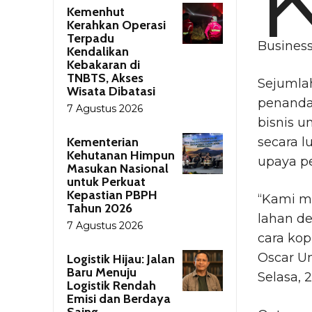
Kemenhut
Kerahkan Operasi
Terpadu
Busines
Kendalikan
Kebakaran di
TNBTS, Akses
Sejumla
Wisata Dibatasi
penanda
7 Agustus 2026
bisnis 
Kementerian
secara l
Kehutanan Himpun
upaya p
Masukan Nasional
untuk Perkuat
Kepastian PBPH
“Kami m
Tahun 2026
lahan d
7 Agustus 2026
cara kop
Oscar Un
Logistik Hijau: Jalan
Baru Menuju
Selasa, 
Logistik Rendah
Emisi dan Berdaya