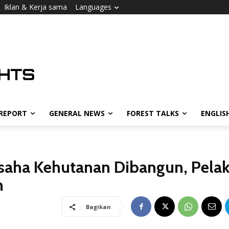
Iklan & Kerja sama
Languages
 REPORT
GENERAL NEWS
FOREST TALKS
ENGLIS
Usaha Kehutanan Dibangun, Pela
n
Bagikan