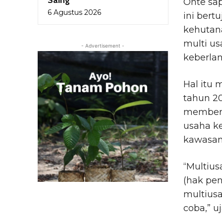
Saing
Onte sa
6 Agustus 2026
ini bert
kehutan
multi u
- Advertisement -
keberlan
Hal itu 
tahun 2
memberi
usaha k
kawasan
“Multiu
(hak pen
multiusa
coba,” u