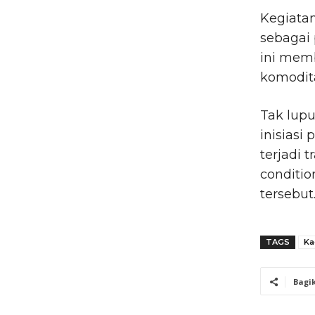
Kegiatan
sebagai 
ini mem
komodita
Tak lupu
inisiasi
terjadi 
conditi
tersebut.
TAGS
Ka
Bagi