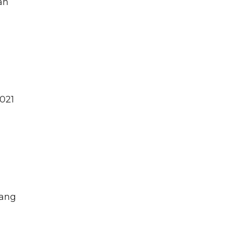
an
021
yang