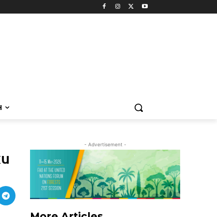
H
- Advertisement -
ku
More Articles