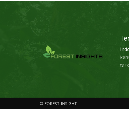
Te
Ind
keh
terk
© FOREST INSIGHT