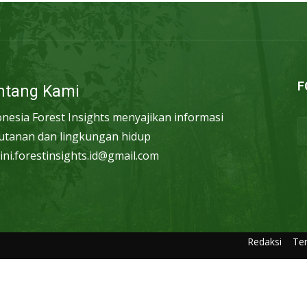
F
ntang Kami
onesia Forest Insights menyajikan informasi
utanan dan lingkungan hidup
ini.forestinsights.id@gmail.com
Redaksi
Te