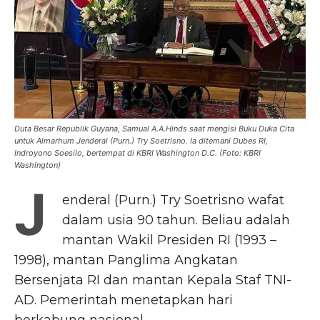
Duta Besar Republik Guyana, Samual A.A.Hinds saat mengisi Buku Duka Cita
untuk Almarhum Jenderal (Purn.) Try Soetrisno. Ia ditemani Dubes RI,
Indroyono Soesilo, bertempat di KBRI Washington D.C. (Foto: KBRI
Washington)
J
enderal (Purn.) Try Soetrisno wafat
dalam usia 90 tahun. Beliau adalah
mantan Wakil Presiden RI (1993 –
1998), mantan Panglima Angkatan
Bersenjata RI dan mantan Kepala Staf TNI-
AD. Pemerintah menetapkan hari
berkabung nasional.