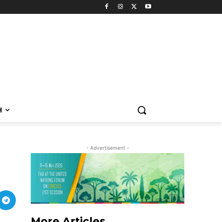
H
- Advertisement -
More Articles