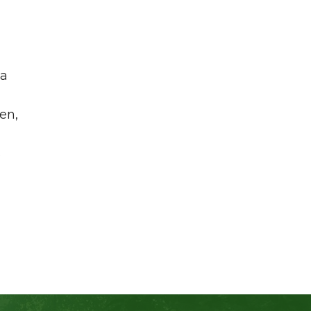
ia
en,
S