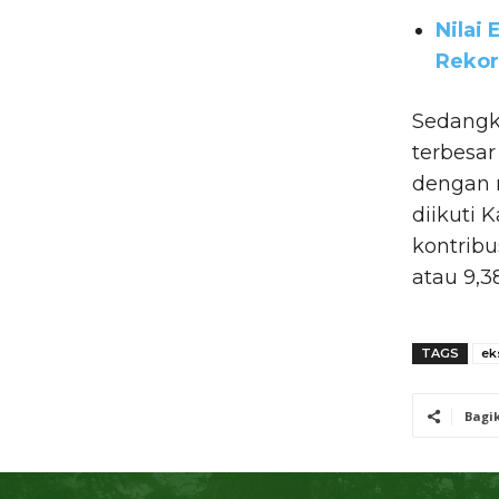
Nilai
Rekor
Sedangka
terbesar
dengan n
diikuti 
kontribu
atau 9,38
TAGS
ek
Bagi