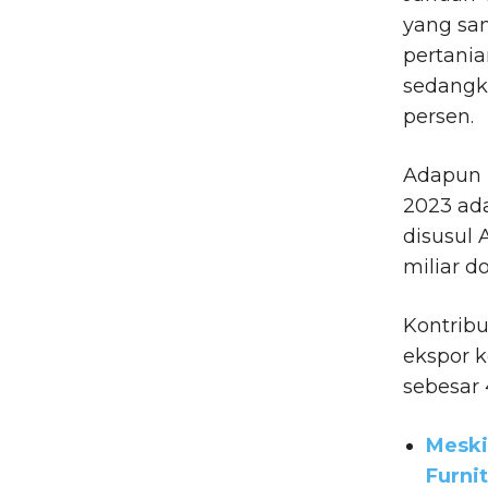
yang sam
pertania
sedangka
persen.
Adapun 
2023 ada
disusul 
miliar do
Kontribu
ekspor 
sebesar 4
Meski
Furni