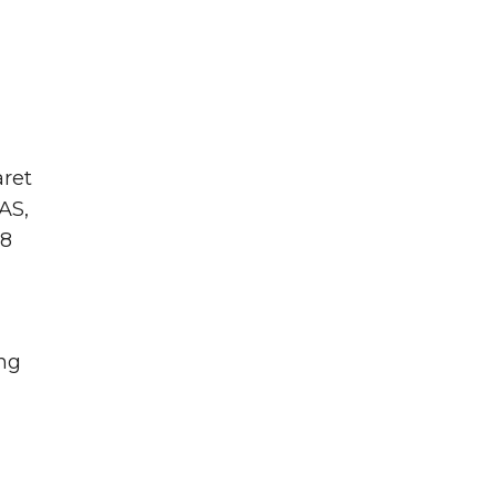
ret
AS,
78
ng