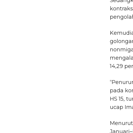
Sedangk
kontraks
pengolah
Kemudian
golongan
nonmigas
mengalam
14,29 pe
“Penurun
pada ko
HS 15, t
ucap Im
Menurut 
Januari–