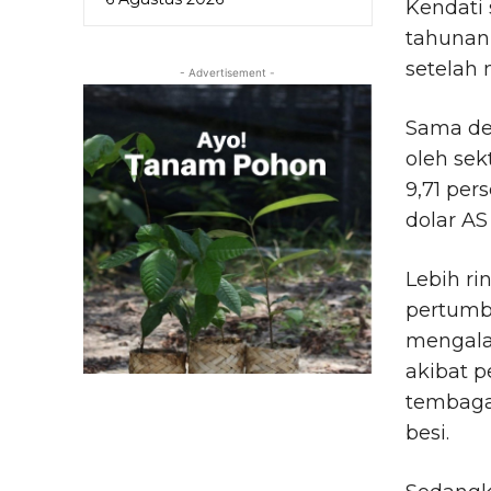
Kendati 
tahunan 
setelah
- Advertisement -
Sama de
oleh sek
9,71 per
dolar AS
Lebih ri
pertumb
mengala
akibat p
tembaga,
besi.