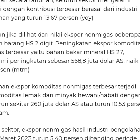
an secara tahunan, seluruh sektor mengalami
i dengan kontribusi terbesar berasal dari industri
an yang turun 13,67 persen (yoy).
 jika dilihat dari nilai ekspor nonmigas beberap
 barang HS 2 digit. Peningkatan ekspor komodit
 terbesar yaitu bahan bakar mineral HS 27,
i peningkatan sebesar 568,8 juta dolar AS, naik
rsen (mtm).
an ekspor komoditas nonmigas terbesar terjadi
moditas lemak dan minyak hewani/nabati denga
urun sekitar 260 juta dolar AS atau turun 10,53 pers
am.
sektor, ekspor nonmigas hasil industri pengolah
Maret 2023 turun 5,40 persen dibanding periode