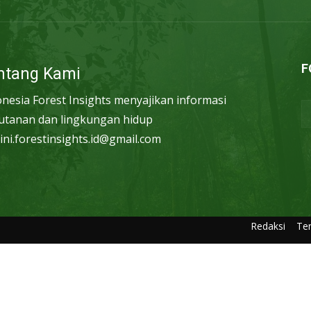
F
ntang Kami
onesia Forest Insights menyajikan informasi
utanan dan lingkungan hidup
ini.forestinsights.id@gmail.com
Redaksi
Te