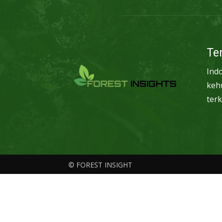
Te
Ind
keh
terk
© FOREST INSIGHT